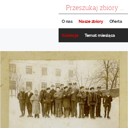
szukaj
O nas
Nasze zbiory
Oferta
Kolekcje
Temat miesiąca