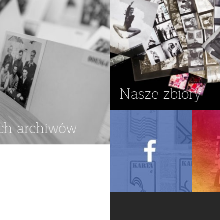
Nasze zbiory
ch archiwów