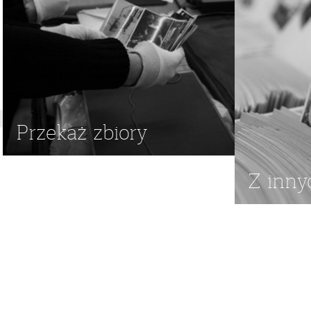
Przekaż zbiory
Z inny