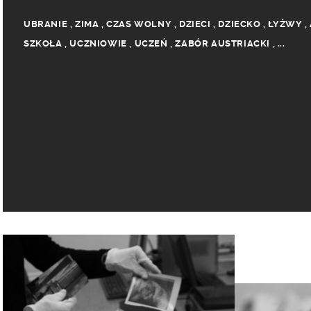
UBRANIE
,
ZIMA
,
CZAS WOLNY
,
DZIECI
,
DZIECKO
,
ŁYŻWY
,
SZKOŁA
,
UCZNIOWIE
,
UCZEŃ
,
ZABÓR AUSTRIACKI
,
...
GIMNAZJUM
,
MUNDURKI
,
MUNDUREK
,
BUDYNEK
,
ŚNIEG
,
S
GIMNAZJALISTA
,
ŁYŻWIARSTWO
,
KOŻUSZEK