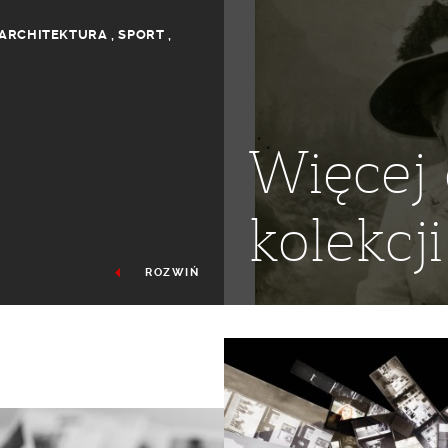
ARCHITEKTURA
,
SPORT
,
Więcej 
kolekcji
ROZWIŃ
ZKOLNICTWO
,
XIX WIEK
,