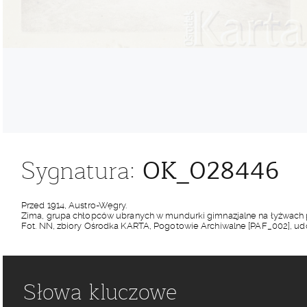
OK_028446
Sygnatura:
Przed 1914, Austro-Węgry.
Zima, grupa chłopców ubranych w mundurki gimnazjalne na łyżwach
Fot. NN, zbiory Ośrodka KARTA, Pogotowie Archiwalne [PAF_002], udo
Słowa kluczowe