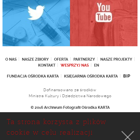
O NAS
NASZE ZBIORY
OFERTA
PARTNERZY
NASZE PROJEKTY
KONTAKT
WESPRZYJ NAS
EN
BIP
FUNDACJA OŚRODKA KARTA
KSIĘGARNIA OŚRODKA KARTA
Dofinansowano ze środków
Ministra Kultury i Dziedzictwa Narodowego
© 2016 Archiwum Fotografii Ośrodka KARTA
Fundacja Ośrodka KARTA
Ta strona korzysta z plików
Ul. Narbutta 29
02-536 Warszawa
cookie w celu realizacji
tel.: (+48 22) 646 36 90