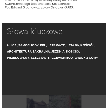
Kościół Narodzenia Najświętszej Panny Marii w alei
Świerczewskiego (obecnie aleja Solidarności).
Fot. Edward Grochowicz, zbiory Ośrodka KARTA
Słowa kluczowe
ULICA
,
SAMOCHODY
,
PRL
,
LATA 60-TE
,
LATA 60
,
KOŚCIÓŁ
,
ARCHITEKTURA SAKRALNA
,
JEZDNIA
,
KOŚCIÓŁ
PRZESUWANY
,
ALEJA ŚWIERCZEWSKIEGO
,
WIDOK Z GÓRY