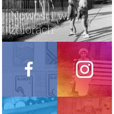
Nowości w
zbiorach