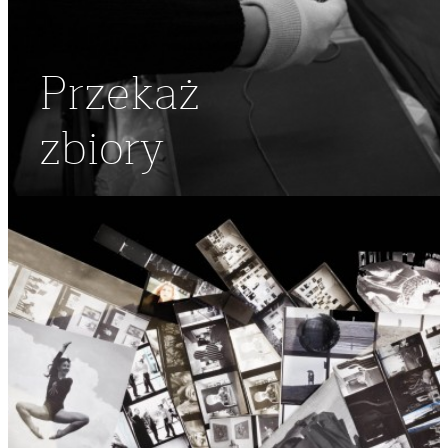
Przekaż
zbiory