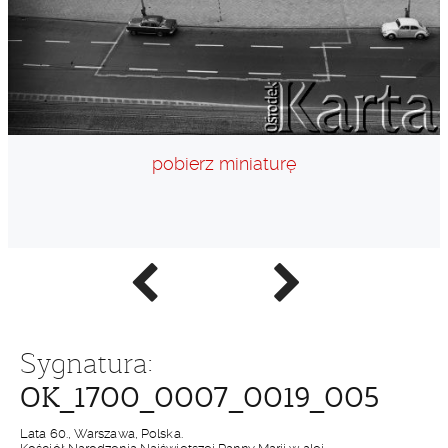
pobierz miniaturę
Poprzednie
Następne
zdjęcie
zdjęcie
Sygnatura:
OK_1700_0007_0019_005
Lata 60., Warszawa, Polska.