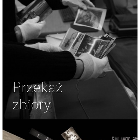
Przekaż
zbiory