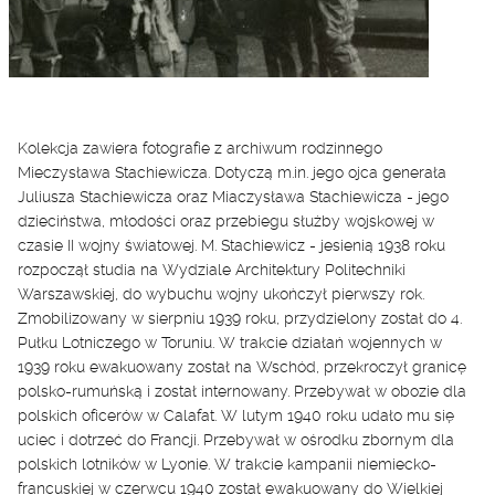
Kolekcja zawiera fotografie z archiwum rodzinnego
Mieczysława Stachiewicza. Dotyczą m.in. jego ojca generała
Juliusza Stachiewicza oraz Miaczysława Stachiewicza - jego
dzieciństwa, młodości oraz przebiegu służby wojskowej w
czasie II wojny światowej. M. Stachiewicz - jesienią 1938 roku
rozpoczął studia na Wydziale Architektury Politechniki
Warszawskiej, do wybuchu wojny ukończył pierwszy rok.
Zmobilizowany w sierpniu 1939 roku, przydzielony został do 4.
Pułku Lotniczego w Toruniu. W trakcie działań wojennych w
1939 roku ewakuowany został na Wschód, przekroczył granicę
polsko-rumuńską i został internowany. Przebywał w obozie dla
polskich oficerów w Calafat. W lutym 1940 roku udało mu się
uciec i dotrzeć do Francji. Przebywał w ośrodku zbornym dla
polskich lotników w Lyonie. W trakcie kampanii niemiecko-
francuskiej w czerwcu 1940 został ewakuowany do Wielkiej