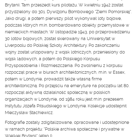
Brytanii. Tam przeszedł kurs pilotażu. W kwietniu 1942 został
przydzielony do 301. Dywizjonu Bombowego "Ziemi Pomorskiej".
Jako drugi, a potem pierwszy pilot wykonywał loty bojowe,
podczas których m.in. bombardowano obiekty przemysłowe w
niemieckich miastach. W listopadzie 1943, po przeprowadzeniu
30 lotów bojowych, został skierowany na Uniwersytet w
Liverpoolu do Polskiej Szkoły Architektury. Po zakończeniu
wojny został urlopowany z wojsk lotniczych, przeniesiony do
wojsk lądowych, a potem do Polskiego Korpusu
Przysposobienia i Rozmieszczenia. Po zwolnieniu z korpusu
rozpoczął pracę w biurach architektonicznych, m.in. w Essex,
potem w Londynie, prowadził także własną firmę
architektoniczną. Po przejściu na emeryturę na początku lat 80.
rozpoczął aktywną działalność społeczną w polskich
organizacjach w Londynie, od 1984 roku jest m.in. prezesem
Instytutu Józefa Piłsudskiego w Londynie. Kolekcję udostępnił
Mieczysław Stachiewicz.
Fotografie zostały zdigitalizowane, opracowane i udostępnione
w ramach projektu: "Polskie archiwa społeczne i prywatne w
Wielkiej Brytanii" (etap I).