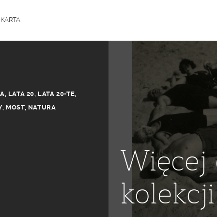
a KARTA
TA
,
LATA 20
,
LATA 20-TE
,
Y
,
MOST
,
NATURA
Więcej 
kolekcji