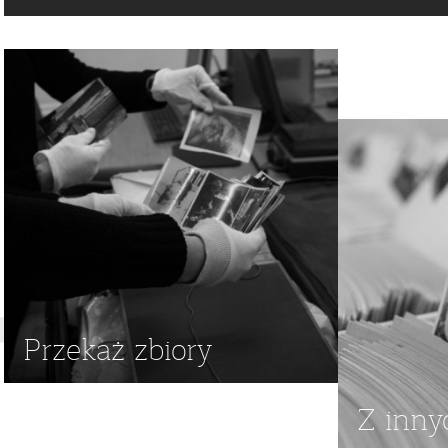
Przekaż zbiory
Z inny