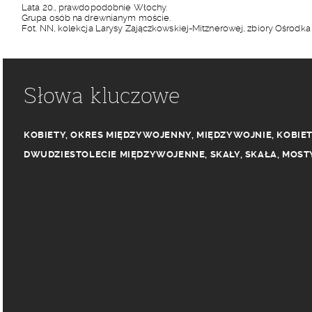
Lata 20., prawdopodobnie Włochy.
Grupa osób na drewnianym moście.
Fot. NN, kolekcja Larysy Zajączkowskiej-Mitznerowej, zbiory Ośrodk
Słowa kluczowe
KOBIETY
,
OKRES MIĘDZYWOJENNY
,
MIĘDZYWOJNIE
,
KOBIE
DWUDZIESTOLECIE MIĘDZYWOJENNE
,
SKAŁY
,
SKAŁA
,
MOST