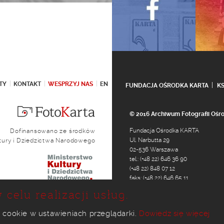
TY
KONTAKT
WESPRZYJ NAS
EN
FUNDACJA OŚRODKA KARTA
K
© 2016 Archiwum Fotografii Oś
Fundacja Ośrodka KARTA
Dofinansowano ze środków
Ul. Narbutta 29
ltury i Dziedzictwa Narodowego
02-536 Warszawa
tel.: (+48 22) 646 36 90
(+48 22) 848 07 12
faks: (+48 22) 646 65 11
e-mail:
foto@karta.org.pl
 celu realizacji usług.
 cookie w ustawieniach przeglądarki.
Dowiedz się więcej