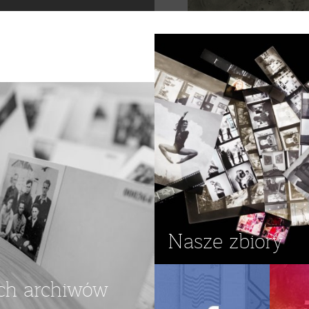
Nasze zbiory
ch archiwów