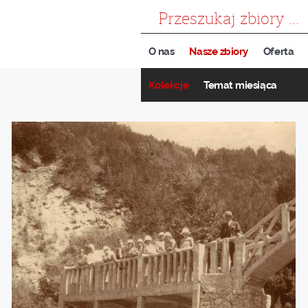
szukaj
O nas
Nasze zbiory
Oferta
Kolekcje
Temat miesiąca