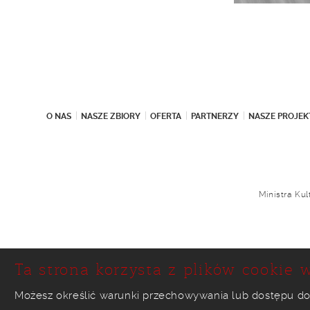
O NAS
NASZE ZBIORY
OFERTA
PARTNERZY
NASZE PROJEK
Ministra Ku
Ta strona korzysta z plików cookie w
Możesz określić warunki przechowywania lub dostępu do