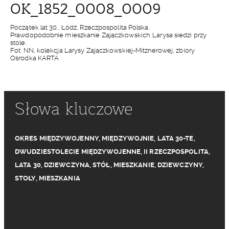
OK_1852_0008_0009
Początek lat 30., Łódź, Rzeczpospolita Polska.
Prawdopodobnie mieszkanie Zajączkowskich. Larysa siedzi przy
stole.
Fot. NN, kolekcja Larysy Zajączkowskiej-Mitznerowej, zbiory
Ośrodka KARTA
Słowa kluczowe
OKRES MIĘDZYWOJENNY
,
MIĘDZYWOJNIE
,
LATA 30-TE
,
DWUDZIESTOLECIE MIĘDZYWOJENNE
,
II RZECZPOSPOLITA
,
LATA 30
,
DZIEWCZYNA
,
STÓŁ
,
MIESZKANIE
,
DZIEWCZYNY
,
STOŁY
,
MIESZKANIA