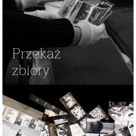
Przekaż
zbiory