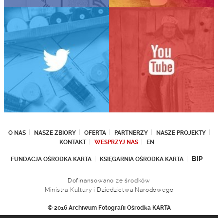
O NAS
NASZE ZBIORY
OFERTA
PARTNERZY
NASZE PROJEKTY
KONTAKT
WESPRZYJ NAS
EN
BIP
FUNDACJA OŚRODKA KARTA
KSIĘGARNIA OŚRODKA KARTA
Dofinansowano ze środków
Ministra Kultury i Dziedzictwa Narodowego
© 2016 Archiwum Fotografii Ośrodka KARTA