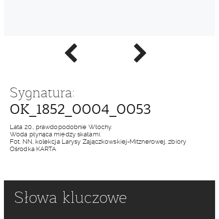
Poprzednie
Następne
zdjęcie
zdjęcie
Sygnatura:
OK_1852_0004_0053
Lata 20., prawdopodobnie Włochy.
Woda płynąca między skałami.
Fot. NN, kolekcja Larysy Zajączkowskiej-Mitznerowej, zbiory
Ośrodka KARTA
Słowa kluczowe