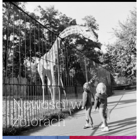
Nowości w
zbiorach