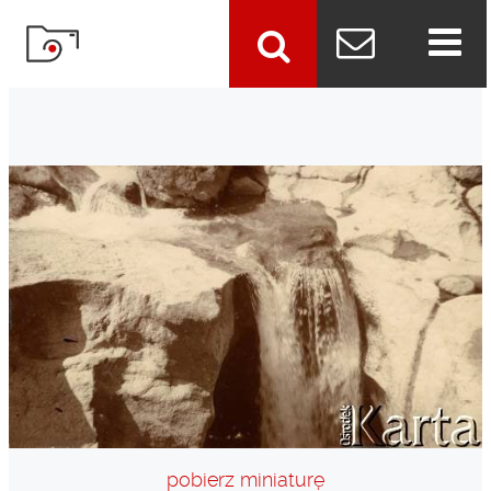
szukaj
pobierz miniaturę