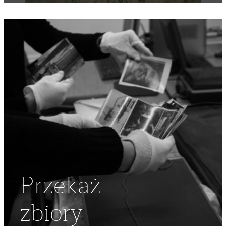
Przekaż
zbiory