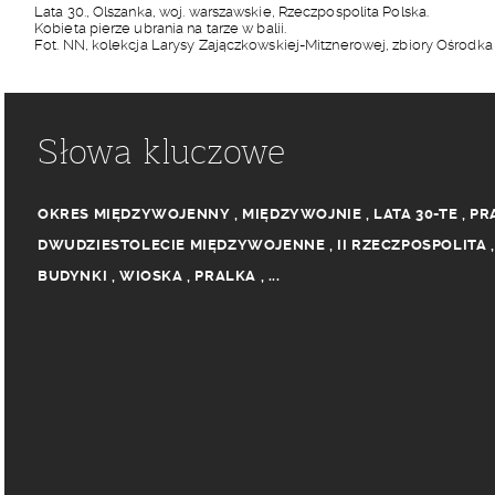
Lata 30., Olszanka, woj. warszawskie, Rzeczpospolita Polska.
Kobieta pierze ubrania na tarze w balii.
Fot. NN, kolekcja Larysy Zajączkowskiej-Mitznerowej, zbiory Ośrodk
Słowa kluczowe
OKRES MIĘDZYWOJENNY
,
MIĘDZYWOJNIE
,
LATA 30-TE
,
PR
DWUDZIESTOLECIE MIĘDZYWOJENNE
,
II RZECZPOSPOLITA
BUDYNKI
,
WIOSKA
,
PRALKA
,
...