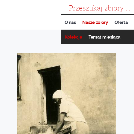
szukaj
O nas
Nasze zbiory
Oferta
Kolekcje
Temat miesiąca