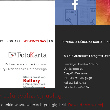
TY
KONTAKT
WESPRZYJ NAS
EN
FUNDACJA OŚRODKA KARTA
K
© 2016 Archiwum Fotografii Oś
Fundacja Ośrodka KARTA
Dofinansowano ze środków
Ul. Narbutta 29
ltury i Dziedzictwa Narodowego
02-536 Warszawa
tel.: (+48 22) 646 36 90
(+48 22) 848 07 12
faks: (+48 22) 646 65 11
e-mail:
foto@karta.org.pl
 celu realizacji usług.
 cookie w ustawieniach przeglądarki.
Dowiedz się więcej