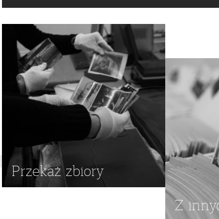
WIOSKI
,
BALIA
,
TARA
,
BALIE
Przekaż zbiory
Z inny