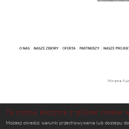
O NAS
NASZE ZBIORY
OFERTA
PARTNERZY
NASZE PROJEK
Ministra Ku
Ta strona korzysta z plików cookie w
Możesz określić warunki przechowywania lub dostępu do