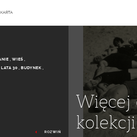
a KARTA
ANIE
,
WIEŚ
,
,
LATA 30
,
BUDYNEK
,
Więcej 
kolekcji
ROZWIŃ