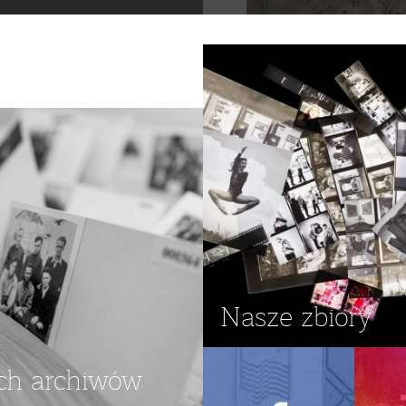
Nasze zbiory
ch archiwów