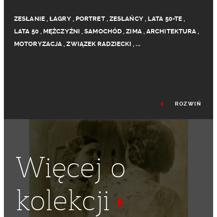
ZESŁANIE
,
ŁAGRY
,
PORTRET
,
ZESŁAŃCY
,
LATA 50-TE
,
LATA 50
,
MĘŻCZYŹNI
,
SAMOCHÓD
,
ZIMA
,
ARCHITEKTURA
,
MOTORYZACJA
,
ZWIĄZEK RADZIECKI
,
...
ROZWIŃ
Więcej o
kolekcji
MODA
,
MUNDUR
,
SYBERIA
,
MĘŻCZYZNA
,
POLACY W ZSRR
,
ŁAGIERNICY
,
REPRESJONOWANI
,
BUDYNEK
,
ŚNIEG
,