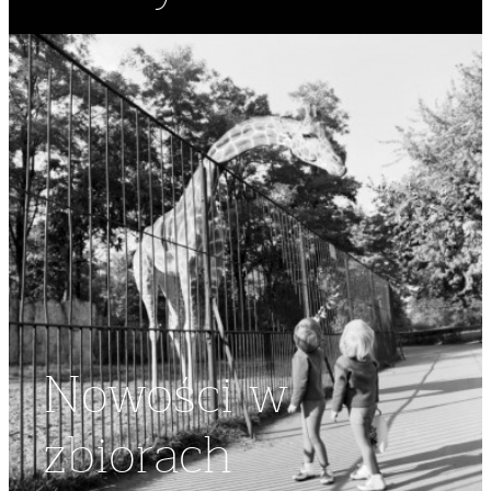
Nowości w
zbiorach