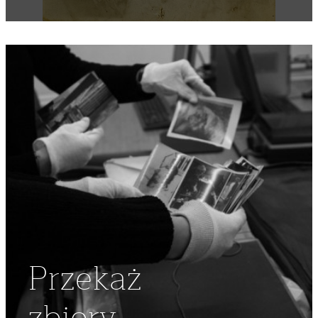
BUDYNKI
,
REPRESJE SOWIECKIE
,
SYBIRACY
,
ZSYŁKI
,
UNIFORM
Przekaż