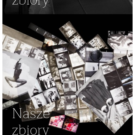
zbiory
Nasze
zbiory