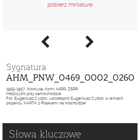
pobierz miniaturę
Poprzednie
Następne
zdjęcie
zdjęcie
Sygnatura:
AHM_PNW_0469_0002_0260
1955-1957, Workuta, Komi ASRR, ZSRR.
Mężczyźni przy samochodzie.
Fot. Eugeniusz Cydzik, udostępnił Eugeniusz Cydzik w ramach
projektu "KARTA z Polakami na Wschodzie".
Słowa kluczowe