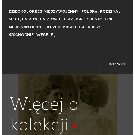
DZIECKO
,
OKRES MIĘDZYWOJENNY
,
POLSKA
,
RODZINA
,
ŚLUB
,
LATA 20
,
LATA 20-TE
,
II RP
,
DWUDZIESTOLECIE
MIĘDZYWOJENNE
,
II RZECZPOSPOLITA
,
KRESY
WSCHODNIE
,
WESELE
,
...
ROZWIŃ
Więcej o
kolekcji
PANNA MŁODA
,
PAN MŁODY
,
PAŃSTWO MŁODZI
,