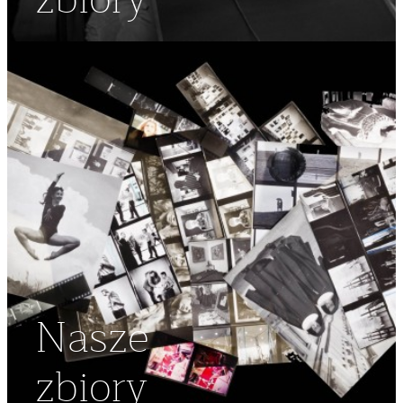
zbiory
Nasze
zbiory