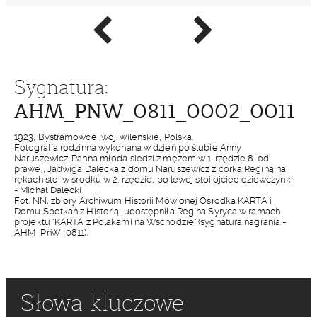
Poprzednie
Następne
zdjęcie
zdjęcie
Sygnatura:
AHM_PNW_0811_0002_0011
1923, Bystramowce, woj. wileńskie, Polska.
Fotografia rodzinna wykonana w dzień po ślubie Anny
Naruszewicz. Panna młoda siedzi z mężem w 1. rzędzie 8. od
prawej, Jadwiga Dalecka z domu Naruszewicz z córką Reginą na
rękach stoi w środku w 2. rzędzie, po lewej stoi ojciec dziewczynki
- Michał Dalecki.
Fot. NN, zbiory Archiwum Historii Mówionej Ośrodka KARTA i
Domu Spotkań z Historią, udostępniła Regina Syryca w ramach
projektu "KARTA z Polakami na Wschodzie" (sygnatura nagrania -
AHM_PnW_0811).
Słowa kluczowe