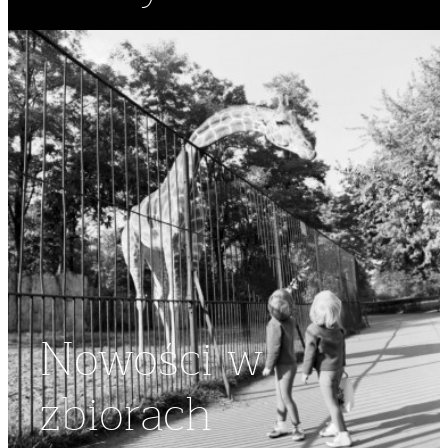
Nowości w
zbiorach