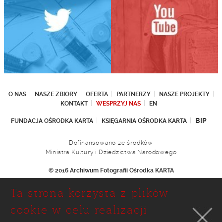
O NAS
NASZE ZBIORY
OFERTA
PARTNERZY
NASZE PROJEKTY
KONTAKT
WESPRZYJ NAS
EN
BIP
FUNDACJA OŚRODKA KARTA
KSIĘGARNIA OŚRODKA KARTA
Dofinansowano ze środków
Ministra Kultury i Dziedzictwa Narodowego
© 2016 Archiwum Fotografii Ośrodka KARTA
Fundacja Ośrodka KARTA
Ta strona korzysta z plików
Ul. Narbutta 29
02-536 Warszawa
cookie w celu realizacji
tel.: (+48 22) 646 36 90