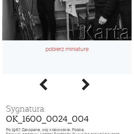
pobierz miniaturę
Poprzednie
Następne
zdjęcie
zdjęcie
Sygnatura:
OK_1600_0024_004
Po 1967, Zakopane, woj. krakowskie, Polska.