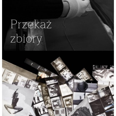
Przekaż
zbiory