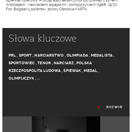
Śpiewak operowy Andrzej Bachleda-Curuś (po prawej) z synem
Andrzejem - narciarzem alpejskim i olimpijczykiem (1968, 1972).
Fot. Bogdan Łopieński, zbiory Ośrodka KARTA
Słowa kluczowe
PRL
,
SPORT
,
NARCIARSTWO
,
OLIMPIADA
,
MEDALISTA
,
SPORTOWIEC
,
TENOR
,
NARCIARZ
,
POLSKA
RZECZPOSPOLITA LUDOWA
,
ŚPIEWAK
,
MEDAL
,
OLIMPIJCZYK
,
...
ROZWIŃ