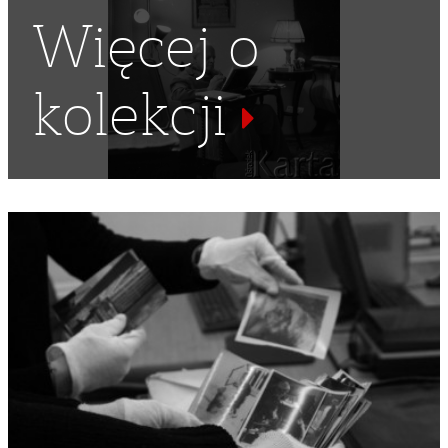
Więcej o
kolekcji
NARTA
,
ANDRZEJ BACHLEDA-CURUŚ
,
NARCIARSTWO
ALPEJSKIE
,
NATRY