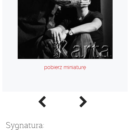
pobierz miniaturę
Poprzednie
Następne
zdjęcie
zdjęcie
Sygnatura: