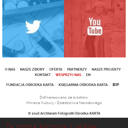
O NAS
NASZE ZBIORY
OFERTA
PARTNERZY
NASZE PROJEKTY
KONTAKT
WESPRZYJ NAS
EN
BIP
FUNDACJA OŚRODKA KARTA
KSIĘGARNIA OŚRODKA KARTA
Dofinansowano ze środków
Ministra Kultury i Dziedzictwa Narodowego
© 2016 Archiwum Fotografii Ośrodka KARTA
Fundacja Ośrodka KARTA
Ta strona korzysta z plików
Ul. Narbutta 29