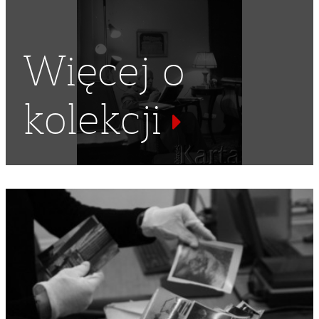
Więcej o
kolekcji
1974-1990
,
STANISŁAW KULAWIAK
,
MAREK HŁASKO