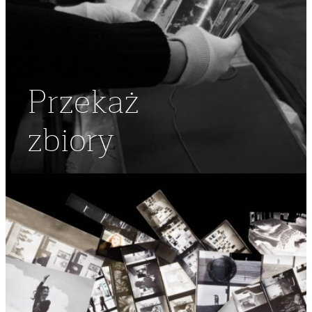
Przekaż
zbiory