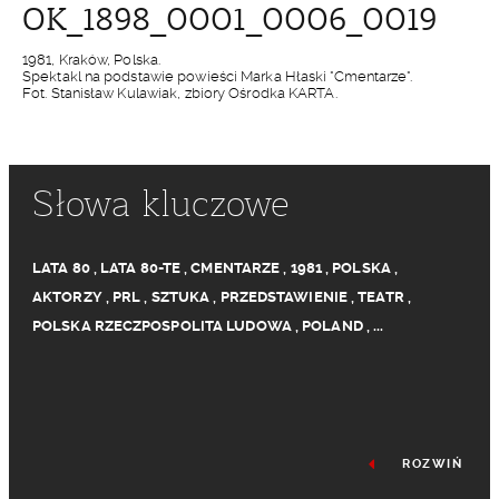
OK_1898_0001_0006_0019
1981, Kraków, Polska.
Spektakl na podstawie powieści Marka Hłaski "Cmentarze".
Fot. Stanisław Kulawiak, zbiory Ośrodka KARTA.
Słowa kluczowe
LATA 80
,
LATA 80-TE
,
CMENTARZE
,
1981
,
POLSKA
,
AKTORZY
,
PRL
,
SZTUKA
,
PRZEDSTAWIENIE
,
TEATR
,
POLSKA RZECZPOSPOLITA LUDOWA
,
POLAND
,
...
ROZWIŃ