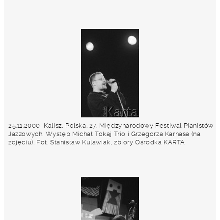
25.11.2000, Kalisz, Polska. 27. Międzynarodowy Festiwal Pianistów
Jazzowych. Występ Michał Tokaj Trio i Grzegorza Karnasa (na
zdjęciu). Fot. Stanisław Kulawiak, zbiory Ośrodka KARTA