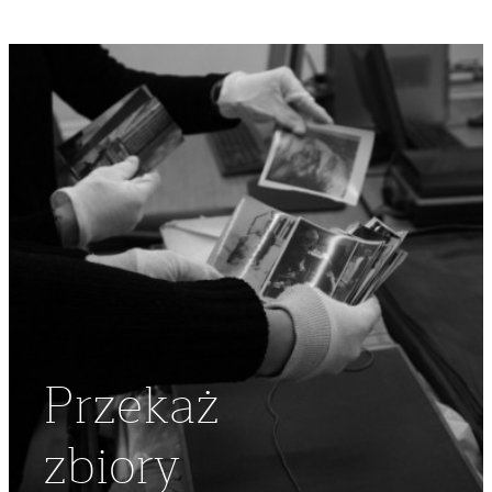
Przekaż
zbiory