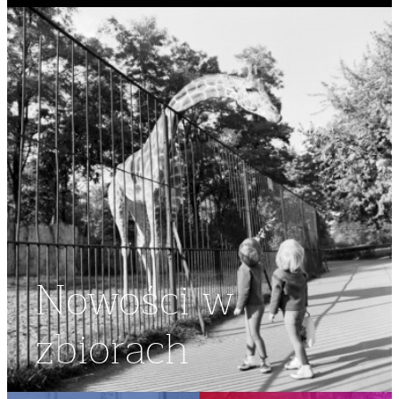
Nowości w
zbiorach