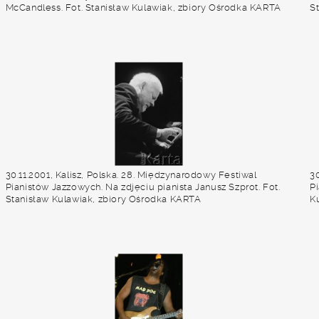
McCandless. Fot. Stanisław Kulawiak, zbiory Ośrodka KARTA
S
30.11.2001, Kalisz, Polska. 28. Międzynarodowy Festiwal
30
Pianistów Jazzowych. Na zdjęciu pianista Janusz Szprot. Fot.
P
Stanisław Kulawiak, zbiory Ośrodka KARTA
K