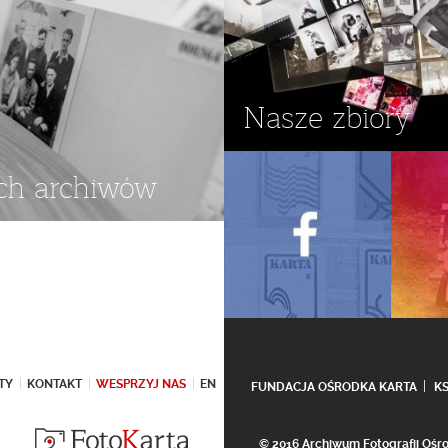
Nasze zbiory
ch archiwów
TY
KONTAKT
WESPRZYJ NAS
EN
FUNDACJA OŚRODKA KARTA
K
© 2016 Archiwum Fotografii Oś