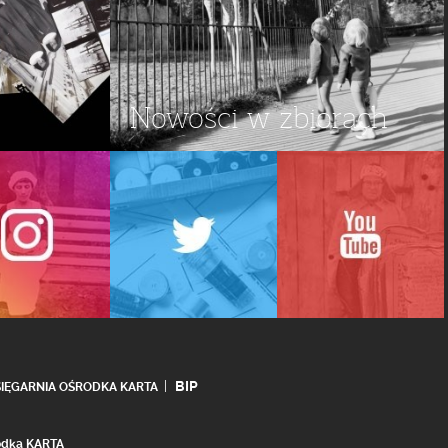
Nowości w zbiorach
BIP
SIĘGARNIA OŚRODKA KARTA
rodka KARTA