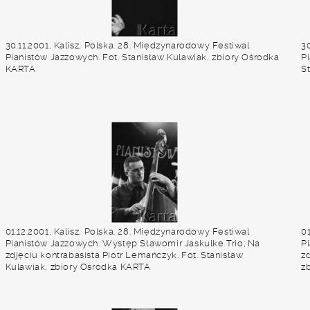
30.11.2001, Kalisz, Polska. 28. Międzynarodowy Festiwal
30
Pianistów Jazzowych. Fot. Stanisław Kulawiak, zbiory Ośrodka
Pi
KARTA
S
01.12.2001, Kalisz, Polska. 28. Międzynarodowy Festiwal
01
Pianistów Jazzowych. Występ Sławomir Jaskulke Trio; Na
P
zdjęciu kontrabasista Piotr Lemańczyk. Fot. Stanisław
zd
Kulawiak, zbiory Ośrodka KARTA
z