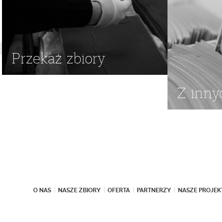
Przekaż zbiory
Z inny
O NAS
NASZE ZBIORY
OFERTA
PARTNERZY
NASZE PROJEK