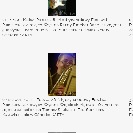
01.12.2001, Kalisz, Polska. 28. Międzynarodowy Festiwal
02
Pianistów Jazzowych. Występ Randy Brecker Band, na zdjęciu
P
gitarzysta Hiram Bullock. Fot. Stanisław Kulawiak, zbiory
zd
Ośrodka KARTA
z
02.12.2001, Kalisz, Polska. 28. Międzynarodowy Festiwal
30
Pianistów Jazzowych. Występ Wojciech Majewski Quintet, na
P
zdjęciu saksofonista Tomasz Szukalski. Fot. Stanisław
Fu
Kulawiak, zbiory Ośrodka KARTA
F