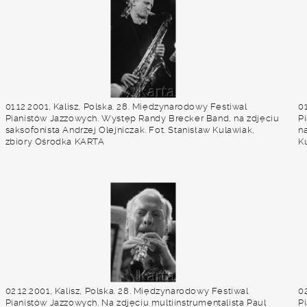
01.12.2001, Kalisz, Polska. 28. Międzynarodowy Festiwal
01
Pianistów Jazzowych. Występ Randy Brecker Band, na zdjęciu
P
saksofonista Andrzej Olejniczak. Fot. Stanisław Kulawiak,
na
zbiory Ośrodka KARTA
K
02.12.2001, Kalisz, Polska. 28. Międzynarodowy Festiwal
02
Pianistów Jazzowych. Na zdjęciu multiinstrumentalista Paul
Pi