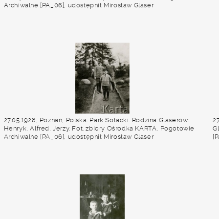
Archiwalne [PA_06], udostępnił Mirosław Glaser
27.05.1928, Poznań, Polska. Park Sołacki. Rodzina Glaserów:
27
Henryk, Alfred, Jerzy. Fot. zbiory Ośrodka KARTA, Pogotowie
G
Archiwalne [PA_06], udostępnił Mirosław Glaser
[