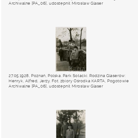
Archiwalne [PA_06], udostępnił Mirosław Glaser
27.05.1928, Poznań, Polska. Park Sołacki. Rodzina Glaserów:
Henryk, Alfred, Jerzy. Fot. zbiory Ośrodka KARTA, Pogotowie
Archiwalne [PA_06], udostępnił Mirosław Glaser