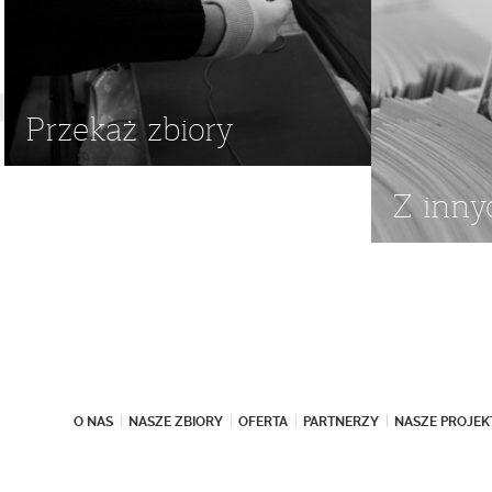
Przekaż zbiory
Z inny
O NAS
NASZE ZBIORY
OFERTA
PARTNERZY
NASZE PROJEK