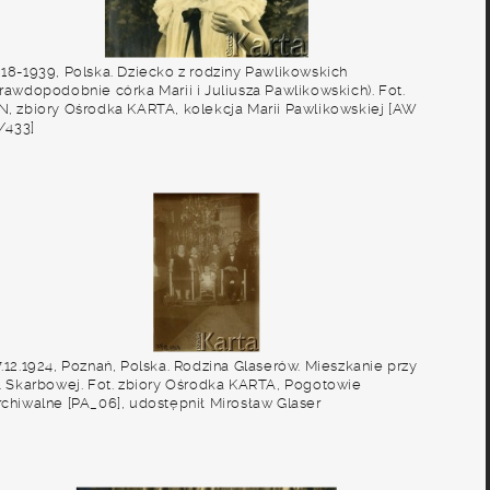
918-1939, Polska. Dziecko z rodziny Pawlikowskich
prawdopodobnie córka Marii i Juliusza Pawlikowskich). Fot.
N, zbiory Ośrodka KARTA, kolekcja Marii Pawlikowskiej [AW
I/433]
.12.1924, Poznań, Polska. Rodzina Glaserów. Mieszkanie przy
l. Skarbowej. Fot. zbiory Ośrodka KARTA, Pogotowie
rchiwalne [PA_06], udostępnił Mirosław Glaser