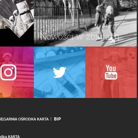
Nowości w zbiorach
BIP
SIĘGARNIA OŚRODKA KARTA
rodka KARTA