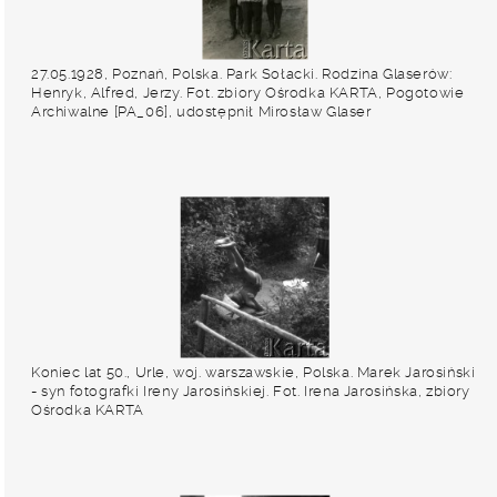
27.05.1928, Poznań, Polska. Park Sołacki. Rodzina Glaserów:
Henryk, Alfred, Jerzy. Fot. zbiory Ośrodka KARTA, Pogotowie
Archiwalne [PA_06], udostępnił Mirosław Glaser
Koniec lat 50., Urle, woj. warszawskie, Polska. Marek Jarosiński
- syn fotografki Ireny Jarosińskiej. Fot. Irena Jarosińska, zbiory
Ośrodka KARTA