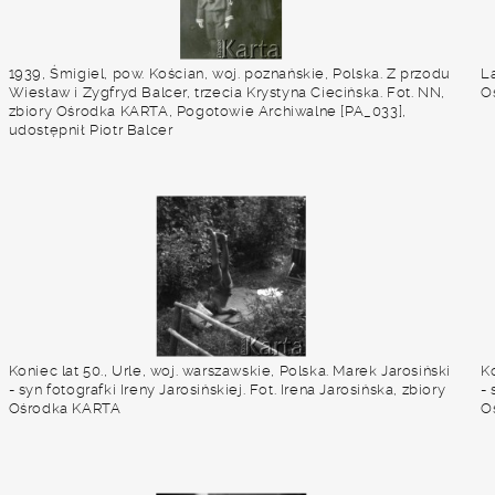
1939, Śmigiel, pow. Kościan, woj. poznańskie, Polska. Z przodu
La
Wiesław i Zygfryd Balcer, trzecia Krystyna Ciecińska. Fot. NN,
O
zbiory Ośrodka KARTA, Pogotowie Archiwalne [PA_033],
udostępnił Piotr Balcer
Koniec lat 50., Urle, woj. warszawskie, Polska. Marek Jarosiński
Ko
- syn fotografki Ireny Jarosińskiej. Fot. Irena Jarosińska, zbiory
- 
Ośrodka KARTA
O