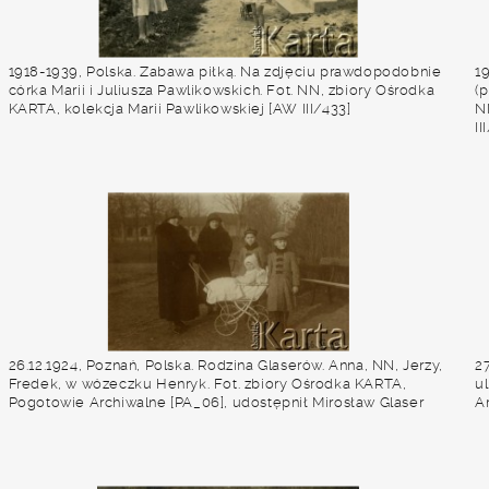
1918-1939, Polska. Zabawa piłką. Na zdjęciu prawdopodobnie
1
córka Marii i Juliusza Pawlikowskich. Fot. NN, zbiory Ośrodka
(
KARTA, kolekcja Marii Pawlikowskiej [AW III/433]
N
II
26.12.1924, Poznań, Polska. Rodzina Glaserów. Anna, NN, Jerzy,
27
Fredek, w wózeczku Henryk. Fot. zbiory Ośrodka KARTA,
u
Pogotowie Archiwalne [PA_06], udostępnił Mirosław Glaser
A