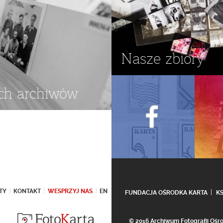
Nasze zbiory
ch archiwów
TY
KONTAKT
WESPRZYJ NAS
EN
FUNDACJA OŚRODKA KARTA
K
© 2016 Archiwum Fotografii Oś