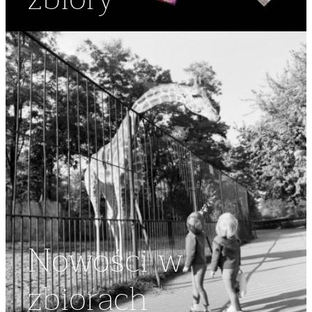
Nowości w
zbiorach