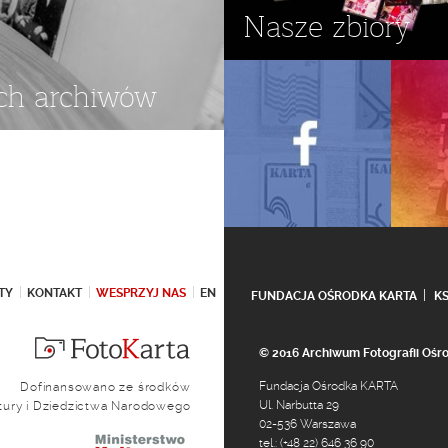
Nasze zbiory
ch archiwów
TY
KONTAKT
WESPRZYJ NAS
EN
FUNDACJA OŚRODKA KARTA
K
© 2016 Archiwum Fotografii Oś
Fundacja Ośrodka KARTA
Dofinansowano ze środków
Ul. Narbutta 29
ltury i Dziedzictwa Narodowego
02-536 Warszawa
tel.: (+48 22) 646 36 90