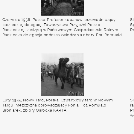
Czerwiec 1958, Polska. Profesor Łobanow, przewodniczący
S
radzieckiej delegacji Towarzystwa Przyjaźni Polsko-
Sp
Radzieckiej, z wizytą w Państwowym Gospodarstwie Rolnym.
R
Radziecka delegacja podczas zwiedzania obory. Fot. Romuald
Broniarek, zbiory Ośrodka KARTA
Luty 1975, Nowy Targ, Polska. Czwartkowy targ w Nowym
S
Targu, mężczyzna oprowadzający konia. Fot. Romuald
ra
Broniarek, zbiory Ośrodka KARTA
P
w