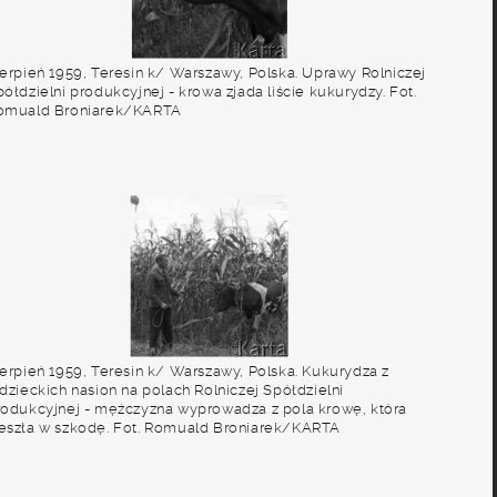
ierpień 1959, Teresin k/ Warszawy, Polska. Uprawy Rolniczej
ółdzielni produkcyjnej - krowa zjada liście kukurydzy. Fot.
omuald Broniarek/KARTA
ierpień 1959, Teresin k/ Warszawy, Polska. Kukurydza z
dzieckich nasion na polach Rolniczej Spółdzielni
rodukcyjnej - mężczyzna wyprowadza z pola krowę, która
eszła w szkodę. Fot. Romuald Broniarek/KARTA