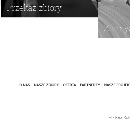
Przekaż zbiory
Z inny
O NAS
NASZE ZBIORY
OFERTA
PARTNERZY
NASZE PROJEK
Ministra Ku