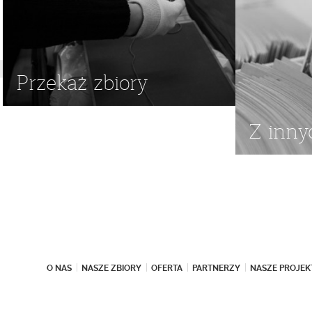
Przekaż zbiory
Z inny
O NAS
NASZE ZBIORY
OFERTA
PARTNERZY
NASZE PROJEK