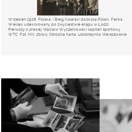
Wrzesień 1928, Polska. I Bieg Kolarski dookoła Polski. Feliks
Więcek udekorowany po zwyciestwie etapu w Łodzi.
Pierwszy z prawej Wacław Wyczałkowski kapitan sportowy
WTC. Fot. NN, zbiory Ośrodka Karta, udostępniło Warszawskie
Towarzystwo Cyklistów (WTC)