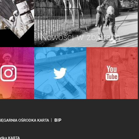
Nowości w zbiorach
BIP
SIĘGARNIA OŚRODKA KARTA
rodka KARTA