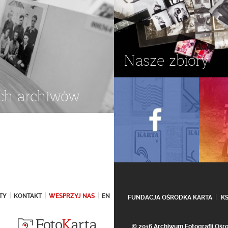
Nasze zbiory
ch archiwów
TY
KONTAKT
WESPRZYJ NAS
EN
FUNDACJA OŚRODKA KARTA
K
© 2016 Archiwum Fotografii Oś