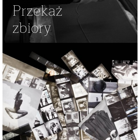
Przekaż
zbiory