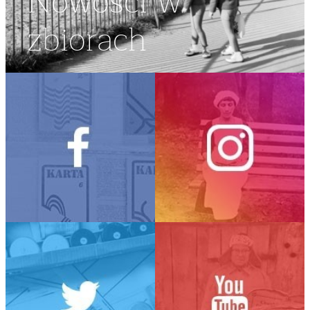
Nowości w
zbiorach