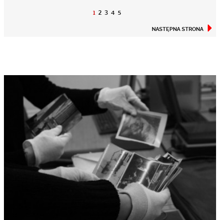
1
2
3
4
5
NASTĘPNA STRONA