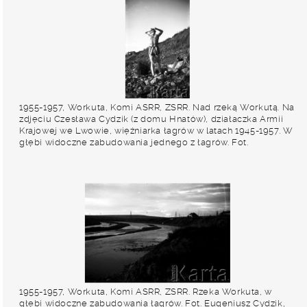
Eugeniusz Cydzik, udostępnił Eugeniusz Cydzik w ramach
projektu "KARTA z Polakami na Wschodzie".
1955-1957, Workuta, Komi ASRR, ZSRR. Nad rzeką Workutą. Na
zdjęciu Czesława Cydzik (z domu Hnatów), działaczka Armii
Krajowej we Lwowie, więźniarka łagrów w latach 1945-1957. W
głębi widoczne zabudowania jednego z łagrów. Fot.
Eugeniusz Cydzik, udostępnił Eugeniusz Cydzik w ramach
projektu "KARTA z Polakami na Wschodzie".
1955-1957, Workuta, Komi ASRR, ZSRR. Rzeka Workuta, w
głębi widoczne zabudowania łagrów. Fot. Eugeniusz Cydzik,