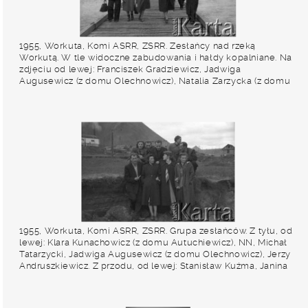
1955, Workuta, Komi ASRR, ZSRR. Zesłańcy nad rzeką
Workutą. W tle widoczne zabudowania i hałdy kopalniane. Na
zdjęciu od lewej: Franciszek Gradziewicz, Jadwiga
Augusewicz (z domu Olechnowicz), Natalia Zarzycka (z domu
Odyńska), Wanda Kiałka (z domu Cejko), Michał Tatarzycki, z
tyłu: Janina Muszyńska (z domu Zuba) oraz Stanisław Kuźma.
Fot. Eugeniusz Cydzik, udostępnił Eugeniusz Cydzik w ramach
projektu "KARTA z Polakami na Wschodzie".
1955, Workuta, Komi ASRR, ZSRR. Grupa zesłańców. Z tyłu, od
lewej: Klara Kunachowicz (z domu Autuchiewicz), NN, Michał
Tatarzycki, Jadwiga Augusewicz (z domu Olechnowicz), Jerzy
Andruszkiewicz. Z przodu, od lewej: Stanisław Kuźma, Janina
Muszyńska (z domu Zuba), Wanda Kiałka (z domu Cejko),
Natalia Zarzycka (z domu Odyńska). W tle widoczne
zabudowania mieszkalne oraz hałda kopalniana. Fot.