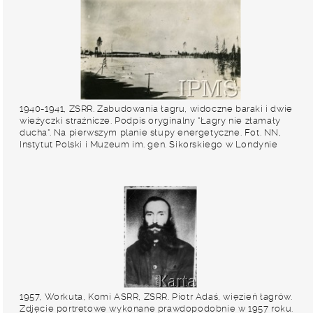
1940-1941, ZSRR. Zabudowania łagru, widoczne baraki i dwie
wieżyczki strażnicze. Podpis oryginalny "Łagry nie złamały
ducha". Na pierwszym planie słupy energetyczne. Fot. NN,
Instytut Polski i Muzeum im. gen. Sikorskiego w Londynie
1957, Workuta, Komi ASRR, ZSRR. Piotr Adaś, więzień łagrów.
Zdjęcie portretowe wykonane prawdopodobnie w 1957 roku.