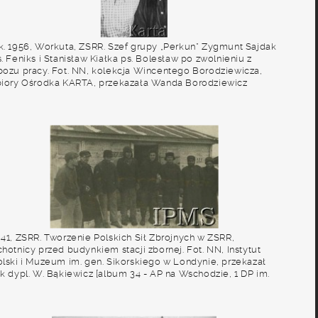
k. 1956, Workuta, ZSRR. Szef grupy „Perkun” Zygmunt Sajdak
. Feniks i Stanisław Kiałka ps. Bolesław po zwolnieniu z
bozu pracy. Fot. NN, kolekcja Wincentego Borodziewicza,
biory Ośrodka KARTA, przekazała Wanda Borodziewicz
941, ZSRR. Tworzenie Polskich Sił Zbrojnych w ZSRR,
hotnicy przed budynkiem stacji zbornej. Fot. NN, Instytut
olski i Muzeum im. gen. Sikorskiego w Londynie, przekazał
łk dypl. W. Bąkiewicz [album 34 - AP na Wschodzie, 1 DP im.
 Kościuszki].