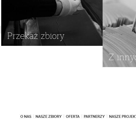
Przekaż zbiory
Z inny
O NAS
NASZE ZBIORY
OFERTA
PARTNERZY
NASZE PROJEK