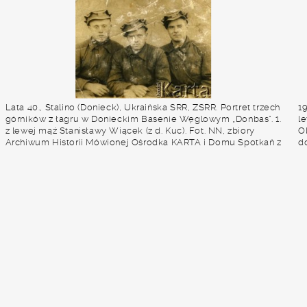
zabudowania mieszkalne oraz hałda kopalniana. Fot.
Eugeniusz Cydzik, udostępnił Eugeniusz Cydzik w ramach
projektu "KARTA z Polakami na Wschodzie".
Lata 40., Stalino (Donieck), Ukraińska SRR, ZSRR. Portret trzech
1
górników z łagru w Donieckim Basenie Węglowym „Donbas”. 1.
l
z lewej mąż Stanisławy Wiącek (z d. Kuc). Fot. NN, zbiory
O
Archiwum Historii Mówionej Ośrodka KARTA i Domu Spotkań z
d
Historią, udostępniła Stanisława Wiącek w ramach projektu
W
"KARTA z Polakami na Wschodzie" (sygnatura nagrania -
A
AHM_PnW_2121).
j
r