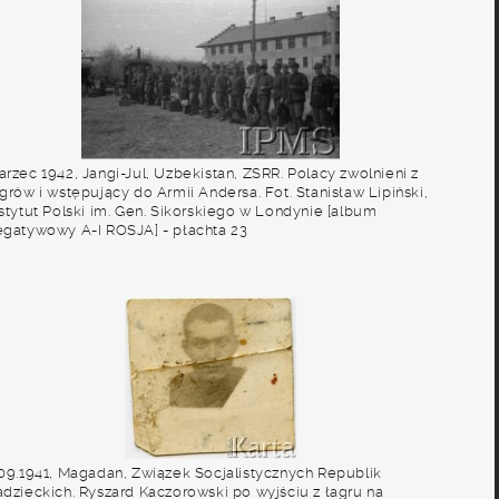
rzec 1942, Jangi-Jul, Uzbekistan, ZSRR. Polacy zwolnieni z
grów i wstępujący do Armii Andersa. Fot. Stanisław Lipiński,
nstytut Polski im. Gen. Sikorskiego w Londynie [album
egatywowy A-I ROSJA] - płachta 23
.09.1941, Magadan, Związek Socjalistycznych Republik
adzieckich. Ryszard Kaczorowski po wyjściu z łagru na