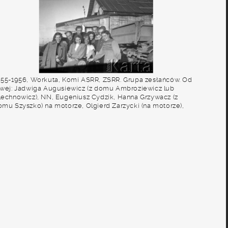
955-1956, Workuta, Komi ASRR, ZSRR. Grupa zesłańców. Od
ewej: Jadwiga Augusiewicz (z domu Ambroziewicz lub
lechnowicz), NN, Eugeniusz Cydzik, Hanna Grzywacz (z
omu Szyszko) na motorze, Olgierd Zarzycki (na motorze),
anda Kozłowska, Wiktor Jagoda, Bronisława Kutiuk, Witold
ugusiewicz, Maria Kwiatkowska. W tle widoczne ogrodzenie
ednego z łagrów. Fot. NN, udostępnił Eugeniusz Cydzik w
amach projektu "KARTA z Polakami na Wschodzie".