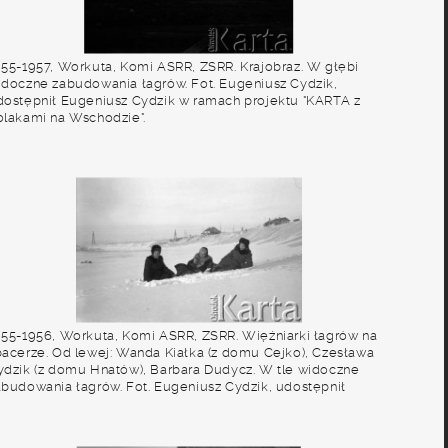
955-1957, Workuta, Komi ASRR, ZSRR. Krajobraz. W głębi
idoczne zabudowania łagrów. Fot. Eugeniusz Cydzik,
dostępnił Eugeniusz Cydzik w ramach projektu "KARTA z
olakami na Wschodzie".
955-1956, Workuta, Komi ASRR, ZSRR. Więźniarki łagrów na
pacerze. Od lewej: Wanda Kiałka (z domu Cejko), Czesława
ydzik (z domu Hnatów), Barbara Dudycz. W tle widoczne
abudowania łagrów. Fot. Eugeniusz Cydzik, udostępnił
ugeniusz Cydzik w ramach projektu "KARTA z Polakami na
schodzie".