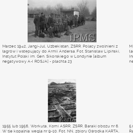
Marzec 1942, Jangi-Jul, Uzbekistan, ZSRR. Polacy zwolnieni z
Ma
łagrów i wstępujący do Armii Andersa. Fot. Stanisław Lipiński,
ła
Instytut Polski im. Gen. Sikorskiego w Londynie [album
I
negatywowy A-I ROSJA] - płachta 23
n
1955 lub 1956, Workuta, Komi ASRR, ZSRR. Baraki obozu nr 6.
5
W tle kopalnia węgla nr 9-10. Fot. NN, zbiory Ośrodka KARTA,
R