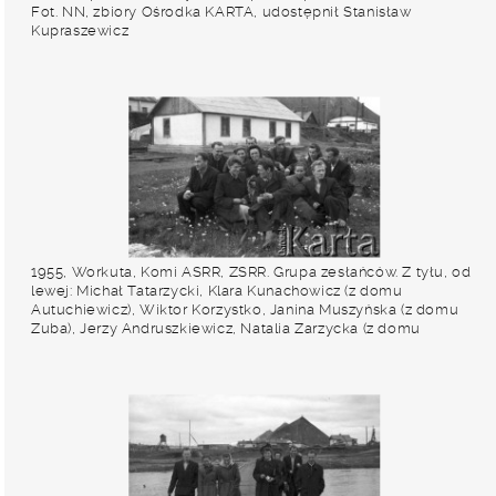
Fot. NN, zbiory Ośrodka KARTA, udostępnił Stanisław
Kupraszewicz
1955, Workuta, Komi ASRR, ZSRR. Grupa zesłańców. Z tyłu, od
lewej: Michał Tatarzycki, Klara Kunachowicz (z domu
Autuchiewicz), Wiktor Korzystko, Janina Muszyńska (z domu
Zuba), Jerzy Andruszkiewicz, Natalia Zarzycka (z domu
Odyńska), NN. Z przodu, od lewej: Stanisław Kuźma, Wanda
Kiałka (z domu Cejko), NN, Jadwiga Augusiewicz (z domu
Ambroziewicz), Franciszek Gradziewicz. W tle widoczne
zabudowania mieszkalne oraz hałda kopalniana. Fot.
Eugeniusz Cydzik, udostępnił Eugeniusz Cydzik w ramach
projektu "KARTA z Polakami na Wschodzie".