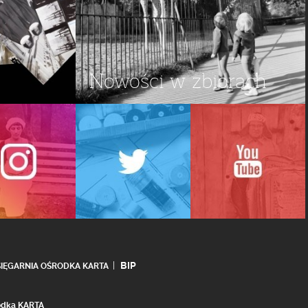
Nowości w zbiorach
BIP
SIĘGARNIA OŚRODKA KARTA
rodka KARTA