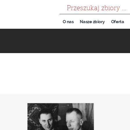
szukaj
O nas
Nasze zbiory
Oferta