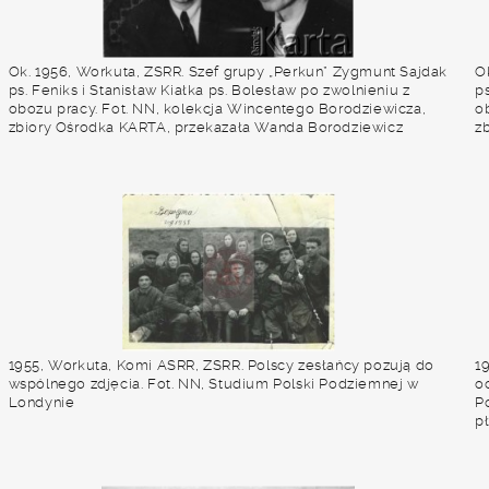
Ok. 1956, Workuta, ZSRR. Szef grupy „Perkun” Zygmunt Sajdak
O
ps. Feniks i Stanisław Kiałka ps. Bolesław po zwolnieniu z
ps
obozu pracy. Fot. NN, kolekcja Wincentego Borodziewicza,
o
zbiory Ośrodka KARTA, przekazała Wanda Borodziewicz
z
1955, Workuta, Komi ASRR, ZSRR. Polscy zesłańcy pozują do
1
wspólnego zdjęcia. Fot. NN, Studium Polski Podziemnej w
oc
Londynie
P
p
T.