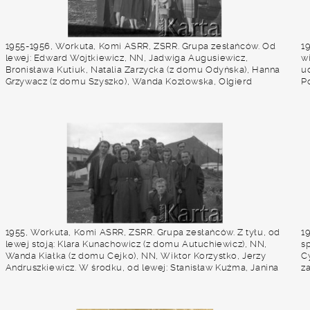
1955-1956, Workuta, Komi ASRR, ZSRR. Grupa zesłańców. Od
1
lewej: Edward Wojtkiewicz, NN, Jadwiga Augusiewicz,
w
Bronisława Kutiuk, Natalia Zarzycka (z domu Odyńska), Hanna
u
Grzywacz (z domu Szyszko), Wanda Kozłowska, Olgierd
P
Zarzycki (na motorze), Witold Augusiewicz, Maria
Kwiatkowska. W głębi widoczne ogrodzenie jednego z łagrów.
Fot. Eugeniusz Cydzik, udostępnił Eugeniusz Cydzik w ramach
projektu "KARTA z Polakami na Wschodzie".
1955, Workuta, Komi ASRR, ZSRR. Grupa zesłańców. Z tyłu, od
1
lewej stoją: Klara Kunachowicz (z domu Autuchiewicz), NN,
s
Wanda Kiałka (z domu Cejko), NN, Wiktor Korzystko, Jerzy
C
Andruszkiewicz. W środku, od lewej: Stanisław Kuźma, Janina
z
Muszyńska (z domu Zuba), Jadwiga Augusiewicz (z domu
E
Olechnowicz), Natalia Zarzycka (z domu Odyńska), Michał
W
Tatarzycki. Na dole: Franciszek Gradziewicz. W tle widoczne