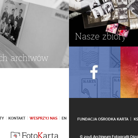
Nasze zbiory
ch archiwów
TY
KONTAKT
WESPRZYJ NAS
EN
FUNDACJA OŚRODKA KARTA
K
© 2016 Archiwum Fotografii Oś