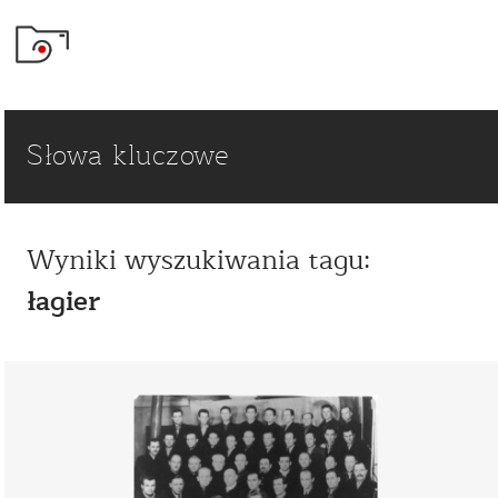
Słowa kluczowe
Wyniki wyszukiwania tagu:
łagier