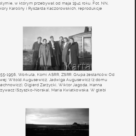
ołymie, w którym przebywał od maja 1941 roku. Fot. NN,
biory Karoliny i Ryszarda Kaczorowskich, reprodukcje
yfrowe w Ośrodku KARTA w Warszawie i w Instytucie Polskim
 Muzeum im. gen. Sikorskiego w Londynie
955-1956, Workuta, Komi ASRR, ZSRR. Grupa zesłańców. Od
ewej: Witold Augusewicz, Jadwiga Augusewicz (z domu
lechnowicz), Olgierd Zarzycki, Wiktor Jagoda, Hanna
rzywacz (Szyszko-Norska), Maria Kwiatkowska. W głębi
idoczne ogrodzenie jednego z łagrów. Fot. Eugeniusz
ydzik, udostępnił Eugeniusz Cydzik w ramach projektu
KARTA z Polakami na Wschodzie".