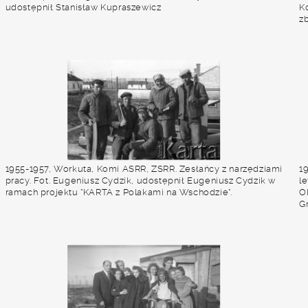
udostępnił Stanisław Kupraszewicz
K
z
c
i
1955-1957, Workuta, Komi ASRR, ZSRR. Zesłańcy z narzędziami
1
pracy. Fot. Eugeniusz Cydzik, udostępnił Eugeniusz Cydzik w
l
ramach projektu "KARTA z Polakami na Wschodzie".
O
G
w
C
"