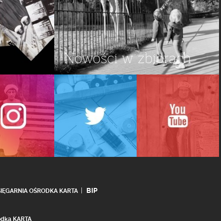
Nowości w zbiorach
BIP
SIĘGARNIA OŚRODKA KARTA
rodka KARTA