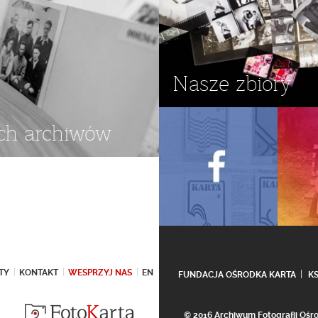
Nasze zbiory
ch archiwów
TY
KONTAKT
WESPRZYJ NAS
EN
FUNDACJA OŚRODKA KARTA
K
© 2016 Archiwum Fotografii Oś