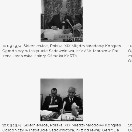
10.09.1974, Skierniewice, Polska. XIX Międzynarodowy Kongres
1
Ogrodniczy w Instytucie Sadownictwa, n/z A.W. Morozow. Fot.
O
Irena Jarosińska, zbiory Ośrodka KARTA
zw
O
10.09.1974, Skierniewice, Polska. XIX Międzynarodowy Kongres
1
Ogrodniczy w Instytucie Sadownictwa, n/z od lewej: Gerrit De
O