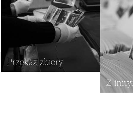
Przekaż zbiory
Z inny