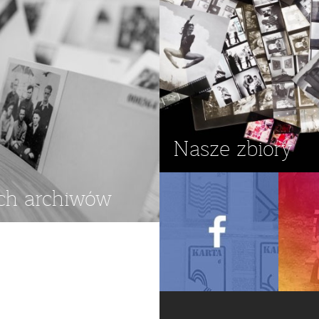
Nasze zbiory
ch archiwów