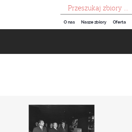
szukaj
O nas
Nasze zbiory
Oferta