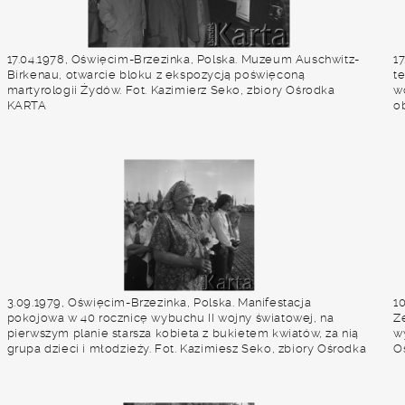
17.04.1978, Oświęcim-Brzezinka, Polska. Muzeum Auschwitz-
1
Birkenau, otwarcie bloku z ekspozycją poświęconą
t
martyrologii Żydów. Fot. Kazimierz Seko, zbiory Ośrodka
w
KARTA
o
3.09.1979, Oświęcim-Brzezinka, Polska. Manifestacja
1
pokojowa w 40 rocznicę wybuchu II wojny światowej, na
Z
pierwszym planie starsza kobieta z bukietem kwiatów, za nią
wy
grupa dzieci i młodzieży. Fot. Kazimiesz Seko, zbiory Ośrodka
O
KARTA.