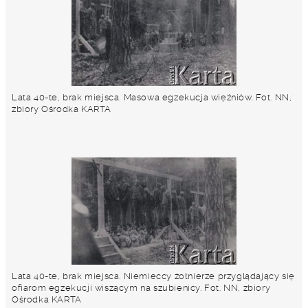
Lata 40-te, brak miejsca. Masowa egzekucja więźniów. Fot. NN,
zbiory Ośrodka KARTA
Lata 40-te, brak miejsca. Niemieccy żołnierze przyglądający się
ofiarom egzekucji wiszącym na szubienicy. Fot. NN, zbiory
Ośrodka KARTA