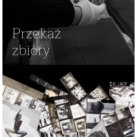
Przekaż
zbiory