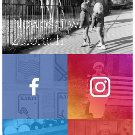
Nowości w
zbiorach