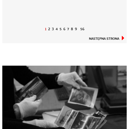
1
2
3
4
5
6
7
8
9
56
NASTĘPNA STRONA