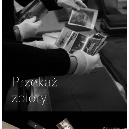
Przekaż
zbiory