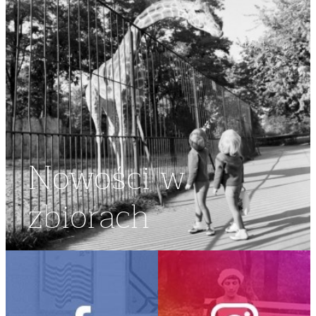
Nowości w
zbiorach