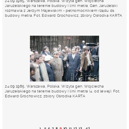
24.09.1985, Warszawa, Polska. Wizyta gen. Wojciecha
Jaruzelskiego na terenie budowy I linii metra. Gen. Jaruzelski
rozmawia z Jerzym Majewskim - pełnomocnikiem rządu ds.
budowy metra. Fot. Edward Grochowicz, zbiory Ośrodka KARTA
24.09.1985, Warszawa, Polska. Wizyta gen. Wojciecha
Jaruzelskiego na terenie budowy I linii metra (4. od lewej). Fot.
Edward Grochowicz, zbiory Ośrodka KARTA
1
5
6
7
8
9
10
11
12
13
42