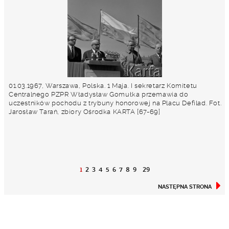
01.03.1967, Warszawa, Polska. 1 Maja. I sekretarz Komitetu
Centralnego PZPR Władysław Gomułka przemawia do
uczestników pochodu z trybuny honorowej na Placu Defilad. Fot.
Jarosław Tarań, zbiory Ośrodka KARTA [67-69]
1
2
3
4
5
6
7
8
9
29
NASTĘPNA STRONA