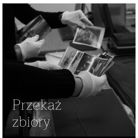
Przekaż
zbiory