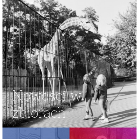
Nowości w
zbiorach