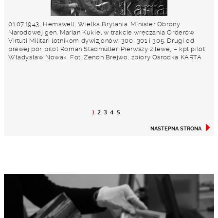
01.07.1943, Hemswell, Wielka Brytania. Minister Obrony
Narodowej gen. Marian Kukiel w trakcie wręczania Orderów
Virtuti Militari lotnikom dywizjonów: 300, 301 i 305. Drugi od
prawej por. pilot Roman Stadmüller. Pierwszy z lewej – kpt pilot
Władysław Nowak. Fot. Zenon Brejwo, zbiory Ośrodka KARTA
1
2
3
4
5
NASTĘPNA STRONA