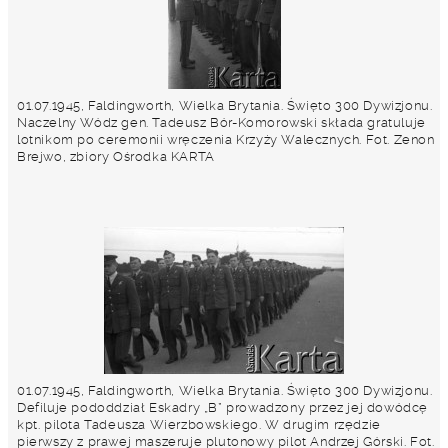
01.07.1945, Faldingworth, Wielka Brytania. Święto 300 Dywizjonu.
Naczelny Wódz gen. Tadeusz Bór-Komorowski składa gratuluje
lotnikom po ceremonii wręczenia Krzyży Walecznych. Fot. Zenon
Brejwo, zbiory Ośrodka KARTA
01.07.1945, Faldingworth, Wielka Brytania. Święto 300 Dywizjonu.
Defiluje pododdział Eskadry „B” prowadzony przez jej dowódcę
kpt. pilota Tadeusza Wierzbowskiego. W drugim rzędzie
pierwszy z prawej maszeruje plutonowy pilot Andrzej Górski. Fot.