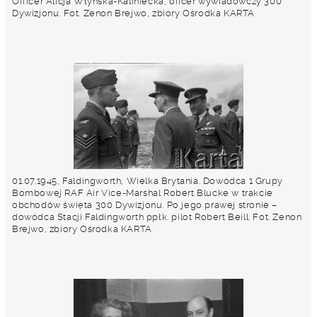
Officer Alicja Włyńska-Kaliniecka, oficer wywiadowczy 300
Dywizjonu. Fot. Zenon Brejwo, zbiory Ośrodka KARTA
01.07.1945, Faldingworth, Wielka Brytania. Dowódca 1 Grupy
Bombowej RAF Air Vice-Marshal Robert Blucke w trakcie
obchodów święta 300 Dywizjonu. Po jego prawej stronie –
dowódca Stacji Faldingworth ppłk. pilot Robert Beill. Fot. Zenon
Brejwo, zbiory Ośrodka KARTA