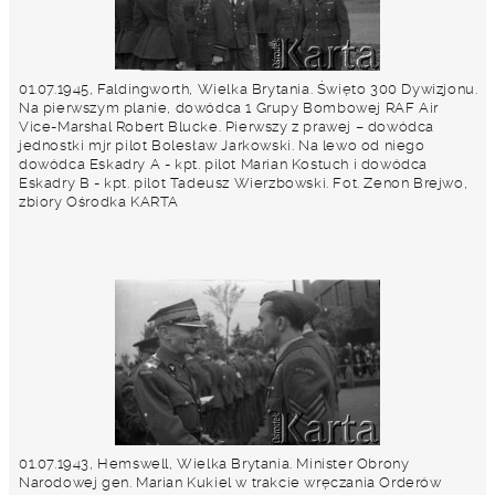
01.07.1945, Faldingworth, Wielka Brytania. Święto 300 Dywizjonu.
Na pierwszym planie, dowódca 1 Grupy Bombowej RAF Air
Vice-Marshal Robert Blucke. Pierwszy z prawej – dowódca
jednostki mjr pilot Bolesław Jarkowski. Na lewo od niego
dowódca Eskadry A - kpt. pilot Marian Kostuch i dowódca
Eskadry B - kpt. pilot Tadeusz Wierzbowski. Fot. Zenon Brejwo,
zbiory Ośrodka KARTA
01.07.1943, Hemswell, Wielka Brytania. Minister Obrony
Narodowej gen. Marian Kukiel w trakcie wręczania Orderów