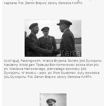
kapitana. Fot. Zenon Brejwo, zbiory Ośrodka KARTA
01.07.1945, Faldingworth, Wielka Brytania. Święto 300 Dywizjonu.
Naczelny Wódz gen. Tadeusz Bór-Komorowski ściska dłoń płk.
pil. Wacława Makowskiego, pierwszego dowódcy 300
Dywizjonu. W środku – ppłk. pil. Piotr Dudziński, były dowódca
304 Dywizjonu. Fot. Zenon Brejwo, zbiory Ośrodka KARTA