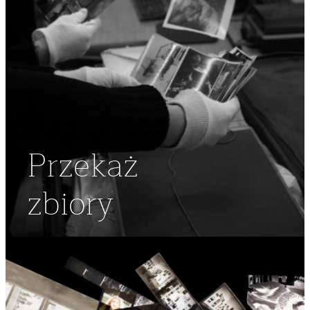
Przekaż
zbiory