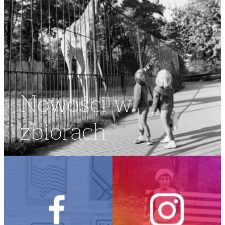
Nowości w
zbiorach