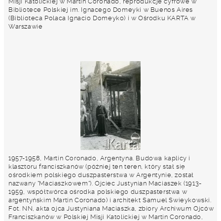
Misji Katolickiej w Martin Coronado, reprodukcje cyfrowe w
Bibliotece Polskiej im. Ignacego Domeyki w Buenos Aires
(Biblioteca Polaca Ignacio Domeyko) i w Ośrodku KARTA w
Warszawie
1957-1958, Martin Coronado, Argentyna. Budowa kaplicy i
klasztoru franciszkanów (później ten teren, który stał się
ośrodkiem polskiego duszpasterstwa w Argentynie, został
nazwany "Maciaszkowem"). Ojciec Justynian Maciaszek (1913-
1959, współtwórca ośrodka polskiego duszpasterstwa w
argentyńskim Martin Coronado) i architekt Samuel Swieykowski.
Fot. NN, akta ojca Justyniana Maciaszka, zbiory Archiwum Ojców
Franciszkanów w Polskiej Misji Katolickiej w Martin Coronado,