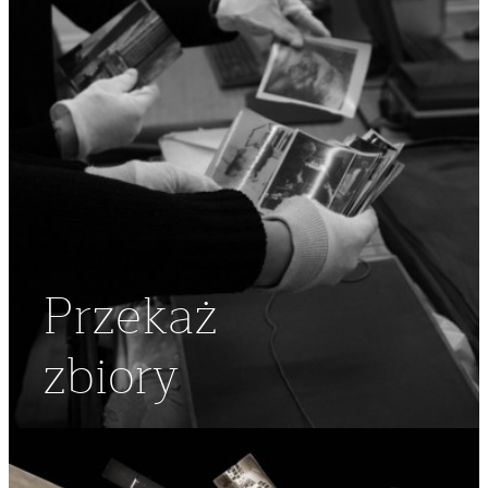
Przekaż
zbiory