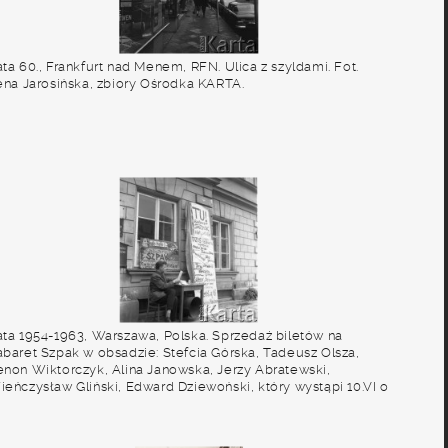
ta 60., Frankfurt nad Menem, RFN. Ulica z szyldami. Fot.
rena Jarosińska, zbiory Ośrodka KARTA.
ata 1954-1963, Warszawa, Polska. Sprzedaż biletów na
abaret Szpak w obsadzie: Stefcia Górska, Tadeusz Olsza,
enon Wiktorczyk, Alina Janowska, Jerzy Abratewski,
ieńczysław Gliński, Edward Dziewoński, który wystąpi 10.VI o
odzinie 18ej w Auditorium Maximum pod budynkiem
niwersytetu Warszawskiego. Fot. Irena Jarosińska, zbiory
środka KARTA.