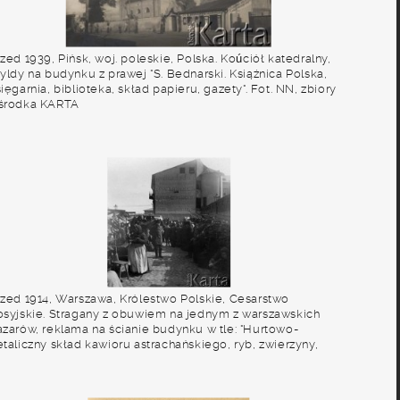
zed 1939, Pińsk, woj. poleskie, Polska. Koúciół katedralny,
yldy na budynku z prawej "S. Bednarski. Książnica Polska,
ięgarnia, biblioteka, skład papieru, gazety". Fot. NN, zbiory
środka KARTA
rzed 1914, Warszawa, Królestwo Polskie, Cesarstwo
osyjskie. Stragany z obuwiem na jednym z warszawskich
azarów, reklama na ścianie budynku w tle: "Hurtowo-
taliczny skład kawioru astrachańskiego, ryb, zwierzyny,
óżnych russkich i zagranicznych delikatesów. Piotr Klimowiec
 S-ka". Fot. NN, zbiory Ośrodka KARTA