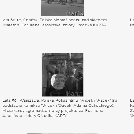
lata 60-te, Gdańsk, Polska Montaż neonu nad sklepem
La
"Maraton". Fot. Irena Jarosińska, zbiory Ośrodka KARTA
I
Lata 50., Warszawa, Polska. Pokaz filmu "Wicek i Wacek" (na
L
podstawie komiksu "Wicek i Wacek" Adama Ochockiego).
K
Mieszkańcy zgromadzeni przy projektorze. Fot. Irena
Z
Jarosińska, zbiory Ośrodka KARTA.
W
g
U
O