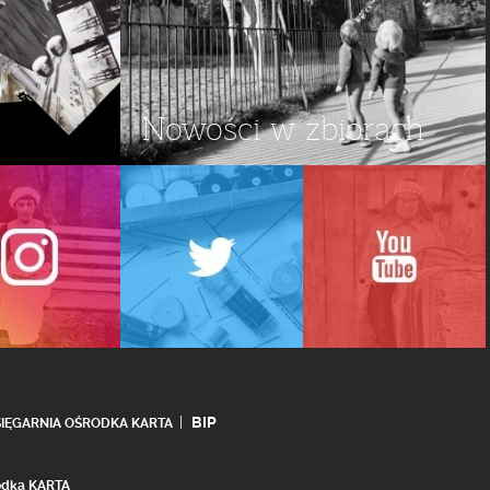
Nowości w zbiorach
BIP
SIĘGARNIA OŚRODKA KARTA
rodka KARTA