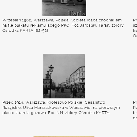
Wrzesien 1962, Warszawa, Polska. Kobieta idąca chodnikiem
Pr
na tle plakatu reklamującego PKO. Fot. Jarosław Tarań, zbiory
sz
Ośrodka KARTA [62-52]
ks
O
Przed 1914, Warszawa, Królestwo Polskie, Cesarstwo
P
Rosyjskie. Ulica Marszałkowska w Warszawie, na pierwszym
R
planie latarnia gazowa. Fot. NN, zbiory Ośrodka KARTA
b
de
r
i