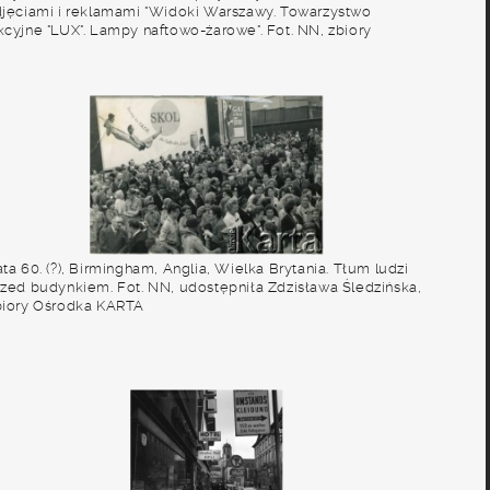
djęciami i reklamami "Widoki Warszawy. Towarzystwo
kcyjne "LUX". Lampy naftowo-żarowe". Fot. NN, zbiory
środka KARTA
ta 60. (?), Birmingham, Anglia, Wielka Brytania. Tłum ludzi
rzed budynkiem. Fot. NN, udostępniła Zdzisława Śledzińska,
biory Ośrodka KARTA