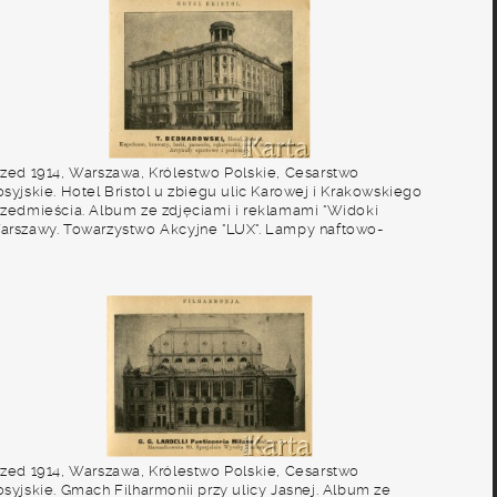
rzed 1914, Warszawa, Królestwo Polskie, Cesarstwo
syjskie. Hotel Bristol u zbiegu ulic Karowej i Krakowskiego
rzedmieścia. Album ze zdjęciami i reklamami "Widoki
arszawy. Towarzystwo Akcyjne "LUX". Lampy naftowo-
arowe". Fot. NN, zbiory Ośrodka KARTA
rzed 1914, Warszawa, Królestwo Polskie, Cesarstwo
osyjskie. Gmach Filharmonii przy ulicy Jasnej. Album ze