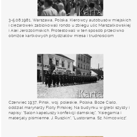
3-5.08.1981, Warszawa, Polska. Kierowcy autobusów miejskich
i ciężarówek zablokowali rondo u zbiegu ulic Marszałkowskiej
i Alei Jerozolimskich. Protestowali w ten sposób przeciwko
obniżce kartkowych przydziałów mięsa i trudnościom
zaopatrzeniowym. Strajk został zorganizowany przez Zarząd
Regionu NSZZ "Solidarność" Region Mazowsze. Na zdjęciu
ludzie obserwujący protest stoją naprzeciwko autobusów. W
tle reklama filmu "Człowiek z żelaza". Fot. Maciej Czarnocki,
zbiory Ośrodka KARTA.
Czerwiec 1937, Pińsk, woj. poleskie, Polska. Boże Ciało,
oddział marynarzy Floty Pińskiej. Na budynku w głębi szyldy i
napisy: "Salon kapeluszy konfekcji damskiej", "Księgarnia i
materjały piśmienne. J. Ruszkin", "Lustorama. Sz. Nimcowicz".
Fot. Władysław Nadwornik, zbiory Ośrodka KARTA, udostępnił
Wiesław Pakosik-Pakosz