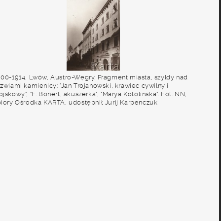
900-1914, Lwów, Austro-Węgry. Fragment miasta, szyldy nad
zwiami kamienicy: "Jan Trojanowski, krawiec cywilny i
jskowy", "F. Bonert, akuszerka", "Marya Kotolińska". Fot. NN,
biory Ośrodka KARTA, udostępnił Jurij Karpenczuk