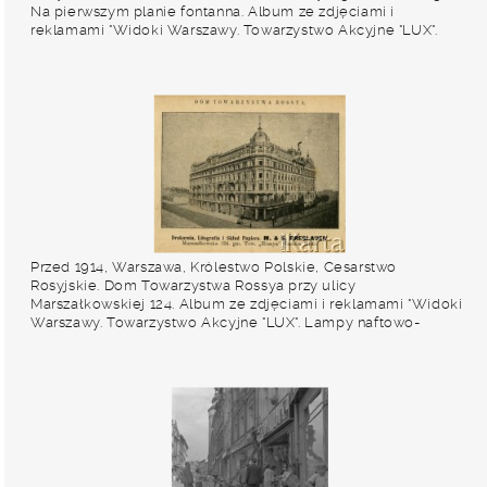
Na pierwszym planie fontanna. Album ze zdjęciami i
reklamami "Widoki Warszawy. Towarzystwo Akcyjne "LUX".
Lampy naftowo-żarowe". Fot. NN, zbiory Ośrodka KARTA
Przed 1914, Warszawa, Królestwo Polskie, Cesarstwo
Rosyjskie. Dom Towarzystwa Rossya przy ulicy
Marszałkowskiej 124. Album ze zdjęciami i reklamami "Widoki
Warszawy. Towarzystwo Akcyjne "LUX". Lampy naftowo-
żarowe". Fot. NN, zbiory Ośrodka KARTA