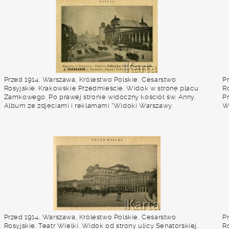
Przed 1914, Warszawa, Królestwo Polskie, Cesarstwo
P
Rosyjskie. Krakowskie Przedmieście. Widok w stronę placu
Ro
Zamkowego. Po prawej stronie widoczny kościół św. Anny.
P
Album ze zdjęciami i reklamami "Widoki Warszawy.
W
Towarzystwo Akcyjne "LUX". Lampy naftowo-żarowe". Fot. NN,
ż
zbiory Ośrodka KARTA
Przed 1914, Warszawa, Królestwo Polskie, Cesarstwo
P
Rosyjskie. Teatr Wielki. Widok od strony ulicy Senatorskiej.
R