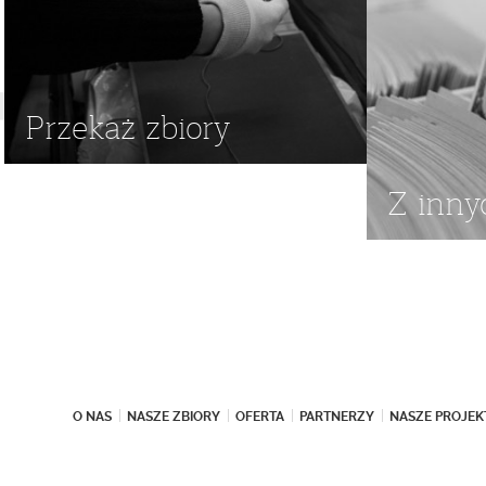
Przekaż zbiory
Z inny
O NAS
NASZE ZBIORY
OFERTA
PARTNERZY
NASZE PROJEK