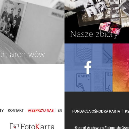
Nasze zbiory
ch archiwów
TY
KONTAKT
WESPRZYJ NAS
EN
FUNDACJA OŚRODKA KARTA
K
© 2016 Archiwum Fotografii Oś