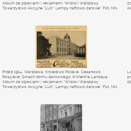
Album ze zdjęciami i reklamami "Widoki Warszawy.
z
Towarzystwo Akcyjne "LUX". Lampy naftowo-żarowe". Fot. NN,
A
zbiory Ośrodka KARTA
O
Przed 1914, Warszawa, Królestwo Polskie, Cesarstwo
La
Rosyjskie. Gmach domu bankowego Wilhelma Landaua.
p
Album ze zdjęciami i reklamami "Widoki Warszawy.
z
Towarzystwo Akcyjne "LUX". Lampy naftowo-żarowe". Fot. NN,
zbiory Ośrodka KARTA