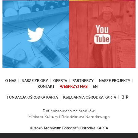
O NAS
NASZE ZBIORY
OFERTA
PARTNERZY
NASZE PROJEKTY
KONTAKT
WESPRZYJ NAS
EN
BIP
FUNDACJA OŚRODKA KARTA
KSIĘGARNIA OŚRODKA KARTA
Dofinansowano ze środków
Ministra Kultury i Dziedzictwa Narodowego
© 2016 Archiwum Fotografii Ośrodka KARTA
Fundacja Ośrodka KARTA