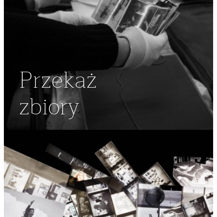
Przekaż
zbiory