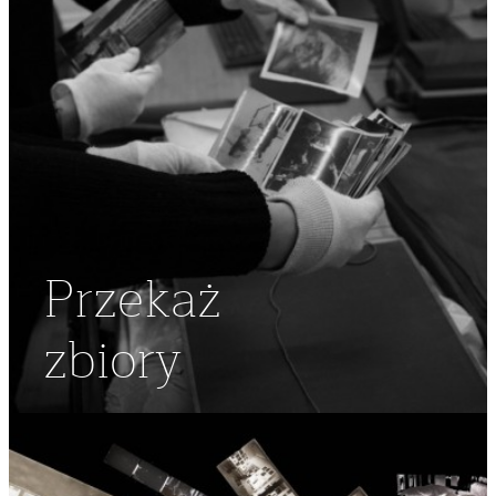
Przekaż
zbiory