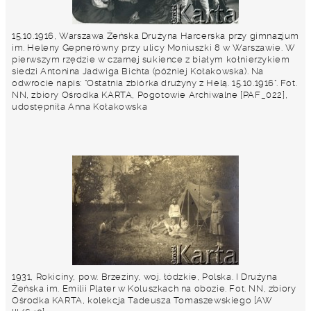
15.10.1916, Warszawa Żeńska Drużyna Harcerska przy gimnazjum
im. Heleny Gepnerówny przy ulicy Moniuszki 8 w Warszawie. W
pierwszym rzędzie w czarnej sukience z białym kołnierzykiem
siedzi Antonina Jadwiga Bichta (później Kołakowska). Na
odwrocie napis: "Ostatnia zbiórka drużyny z Helą. 15.10.1916". Fot.
NN, zbiory Ośrodka KARTA, Pogotowie Archiwalne [PAF_022],
udostępniła Anna Kołakowska
1931, Rokiciny, pow. Brzeziny, woj. łódzkie, Polska. I Drużyna
Żeńska im. Emilii Plater w Koluszkach na obozie. Fot. NN, zbiory
Ośrodka KARTA, kolekcja Tadeusza Tomaszewskiego [AW