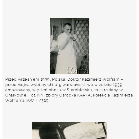
Przed wrześniem 1939, Polska. Doktor Kazimierz Wolfram –
przed wojną wybitny chirurg warszawski, we wrześniu 1939
aresztowany, więzień obozu w Starobielsku, rozstrzelany w
Charkowie. Fot. NN, zbiory Ośrodka KARTA, kolekcja Kazimierza
Wolframa [AW III/329]