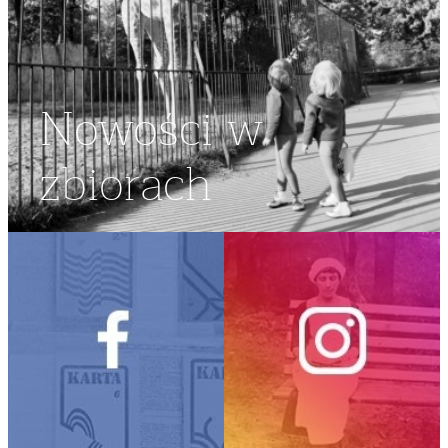
Nowości w
zbiorach