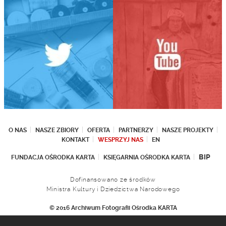
O NAS
NASZE ZBIORY
OFERTA
PARTNERZY
NASZE PROJEKTY
KONTAKT
WESPRZYJ NAS
EN
BIP
FUNDACJA OŚRODKA KARTA
KSIĘGARNIA OŚRODKA KARTA
Dofinansowano ze środków
Ministra Kultury i Dziedzictwa Narodowego
© 2016 Archiwum Fotografii Ośrodka KARTA
Fundacja Ośrodka KARTA