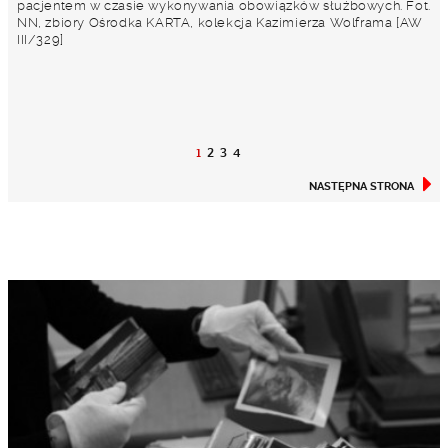
pacjentem w czasie wykonywania obowiązków służbowych. Fot.
NN, zbiory Ośrodka KARTA, kolekcja Kazimierza Wolframa [AW
III/329]
1
2
3
4
NASTĘPNA STRONA