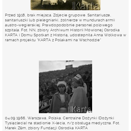
Przed 1918, brak miejsca. Zdjęcie grupowe. Sanitariusze,
sanitariuszki lub pielęgniarki, żołnierze w mundurach armii
austro-węgierskiej. Prawdopodobnie personel polowego
szpitala. Fot. NN, zbiory Archiwum Historii Mówionej Ośrodka
KARTA i Domu Spotkań z Historią, udostępniła Anna Wołkowa w
ramach projektu "KARTA z Polakami na Wschodzie"
04.09.1966, Warszawa, Polska. Centralne Dożynki (Dożynki
Tysiąclecia) na stadionie X-lecia, n/z obsługa medyczna. Fot.
Marek Zürn, zbiory Fundacji Ośrodka KARTA