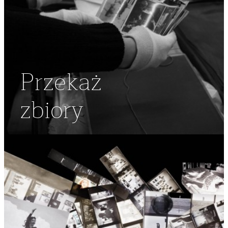
Przekaż
zbiory