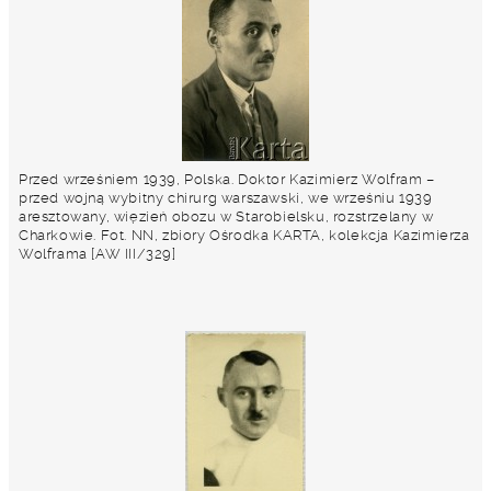
Przed wrześniem 1939, Polska. Doktor Kazimierz Wolfram –
przed wojną wybitny chirurg warszawski, we wrześniu 1939
aresztowany, więzień obozu w Starobielsku, rozstrzelany w
Charkowie. Fot. NN, zbiory Ośrodka KARTA, kolekcja Kazimierza
Wolframa [AW III/329]