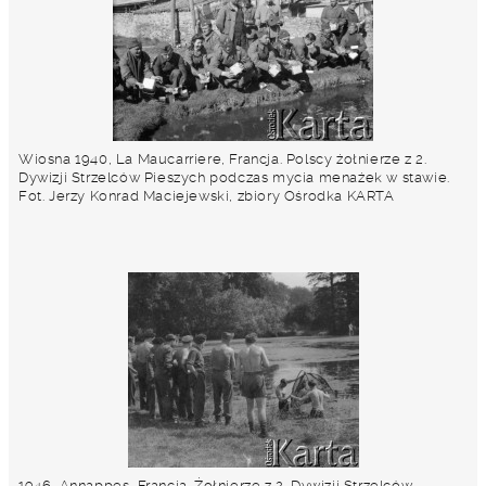
Wiosna 1940, La Maucarriere, Francja. Polscy żołnierze z 2.
Dywizji Strzelców Pieszych podczas mycia menażek w stawie.
Fot. Jerzy Konrad Maciejewski, zbiory Ośrodka KARTA
1946, Annappes, Francja. Żołnierze z 2. Dywizji Strzelców