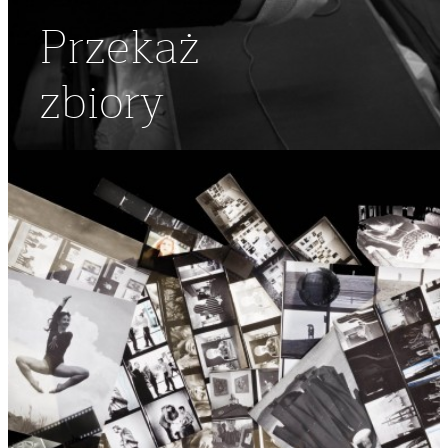
Przekaż
zbiory