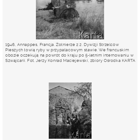
1946, Annappes, Francja. Żołnierze z 2. Dywizji Strzelców
Pieszych łowią ryby w przypałacowym stawie. We francuskim
obozie oczekują na powrót do kraju po 5-letnim internowaniu w
Szwajcarii. Fot. Jerzy Konrad Maciejewski, zbiory Ośrodka KARTA