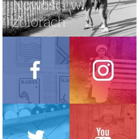
Nowości w
zbiorach