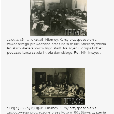
12.09.1946 - 15.07.1948, Niemcy. Kursy przysposobienia
zawodowego prowadzone przez Koło nr 601 Stowarzyszenia
Polskich Weteranów w Ingolstadt. Na zdjęciu grupa kobiet
podczas kursu szycia i kroju damskiego. Fot. NN, Instytut
Polski i Muzeum im. gen. Sikorskiego w Londynie [album 227 -
Stowarzyszenie Polskich Weteranów Koło nr 601, Ingolstadt
Niemcy].
12.09.1946 - 15.07.1948, Niemcy. Kursy przysposobienia
zawodowego prowadzone przez Koło nr 601 Stowarzyszenia