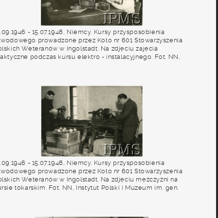
2.09.1946 - 15.07.1948, Niemcy. Kursy przysposobienia
awodowego prowadzone przez Koło nr 601 Stowarzyszenia
olskich Weteranów w Ingolstadt. Na zdjęciu zajęcia
raktyczne podczas kursu elektro - instalacyjnego. Fot. NN,
nstytut Polski i Muzeum im. gen. Sikorskiego w Londynie
album 227 - Stowarzyszenie Polskich Weteranów Koło nr 601,
ngolstadt Niemcy].
2.09.1946 - 15.07.1948, Niemcy. Kursy przysposobienia
awodowego prowadzone przez Koło nr 601 Stowarzyszenia
olskich Weteranów w Ingolstadt. Na zdjęciu mężczyźni na
rsie tokarskim. Fot. NN, Instytut Polski i Muzeum im. gen.
ikorskiego w Londynie [album 227 - Stowarzyszenie Polskich
eteranów Koło nr 601, Ingolstadt Niemcy].