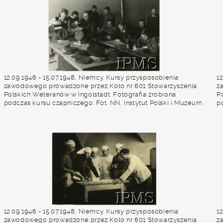
12.09.1946 - 15.07.1948, Niemcy. Kursy przysposobienia
1
zawodowego prowadzone przez Koło nr 601 Stowarzyszenia
z
Polskich Weteranów w Ingolstadt. Fotografia zrobiona
P
podczas kursu czapniczego. Fot. NN, Instytut Polski i Muzeum
p
im. gen. Sikorskiego w Londynie [album 227 - Stowarzyszenie
i
Polskich Weteranów Koło nr 601, Ingolstadt Niemcy].
P
12.09.1946 - 15.07.1948, Niemcy. Kursy przysposobienia
1
zawodowego prowadzone przez Koło nr 601 Stowarzyszenia
z