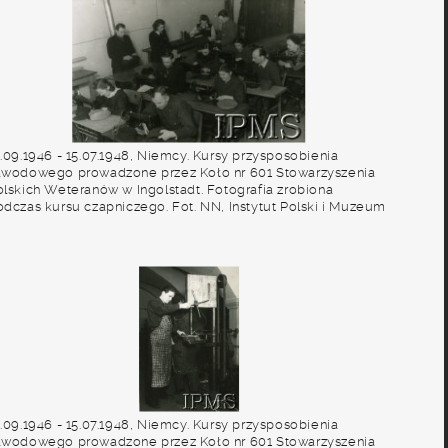
2.09.1946 - 15.07.1948, Niemcy. Kursy przysposobienia
awodowego prowadzone przez Koło nr 601 Stowarzyszenia
olskich Weteranów w Ingolstadt. Fotografia zrobiona
odczas kursu czapniczego. Fot. NN, Instytut Polski i Muzeum
m. gen. Sikorskiego w Londynie [album 227 - Stowarzyszenie
olskich Weteranów Koło nr 601, Ingolstadt Niemcy].
2.09.1946 - 15.07.1948, Niemcy. Kursy przysposobienia
awodowego prowadzone przez Koło nr 601 Stowarzyszenia