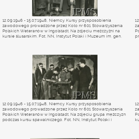
12.09.1946 - 15.07.1948, Niemcy. Kursy przysposobienia
1
zawodowego prowadzone przez Koło nr 601 Stowarzyszenia
z
Polskich Weteranów w Ingolstadt. Na zdjęciu mężczyźni na
P
kursie ślusarskim. Fot. NN, Instytut Polski i Muzeum im. gen.
p
Sikorskiego w Londynie [album 227 - Stowarzyszenie Polskich
I
Weteranów Koło nr 601, Ingolstadt Niemcy].
[
I
12.09.1946 - 15.07.1948, Niemcy. Kursy przysposobienia
1
zawodowego prowadzone przez Koło nr 601 Stowarzyszenia
z
Polskich Weteranów w Ingolstadt. Na zdjęciu grupa mężczyzn
P
podczas kursu spawalniczego. Fot. NN, Instytut Polski i
ku
Muzeum im. gen. Sikorskiego w Londynie [album 227 -
S
Stowarzyszenie Polskich Weteranów Koło nr 601, Ingolstadt
W
Niemcy].