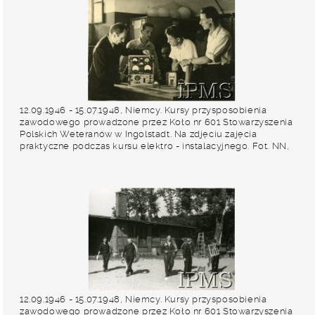
12.09.1946 - 15.07.1948, Niemcy. Kursy przysposobienia
zawodowego prowadzone przez Koło nr 601 Stowarzyszenia
Polskich Weteranów w Ingolstadt. Na zdjęciu zajęcia
praktyczne podczas kursu elektro - instalacyjnego. Fot. NN,
Instytut Polski i Muzeum im. gen. Sikorskiego w Londynie
[album 227 - Stowarzyszenie Polskich Weteranów Koło nr 601,
Ingolstadt Niemcy].
12.09.1946 - 15.07.1948, Niemcy. Kursy przysposobienia
zawodowego prowadzone przez Koło nr 601 Stowarzyszenia