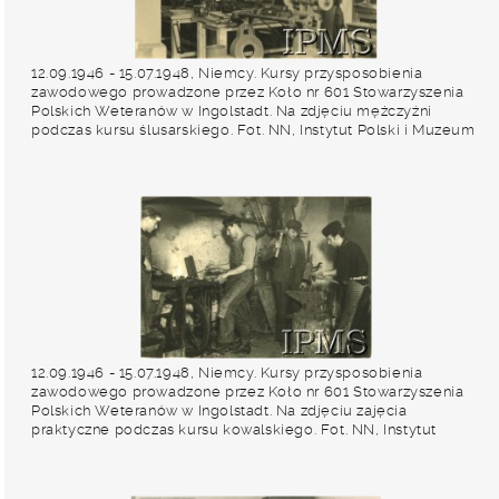
12.09.1946 - 15.07.1948, Niemcy. Kursy przysposobienia
zawodowego prowadzone przez Koło nr 601 Stowarzyszenia
Polskich Weteranów w Ingolstadt. Na zdjęciu mężczyźni
podczas kursu ślusarskiego. Fot. NN, Instytut Polski i Muzeum
im. gen. Sikorskiego w Londynie [album 227 - Stowarzyszenie
Polskich Weteranów Koło nr 601, Ingolstadt Niemcy].
12.09.1946 - 15.07.1948, Niemcy. Kursy przysposobienia
zawodowego prowadzone przez Koło nr 601 Stowarzyszenia
Polskich Weteranów w Ingolstadt. Na zdjęciu zajęcia
praktyczne podczas kursu kowalskiego. Fot. NN, Instytut
Polski i Muzeum im. gen. Sikorskiego w Londynie [album 227 -
Stowarzyszenie Polskich Weteranów Koło nr 601, Ingolstadt
Niemcy].