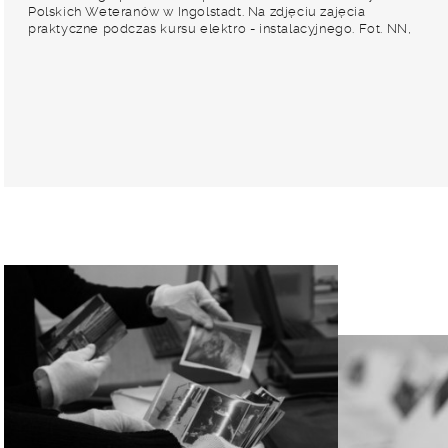
Polskich Weteranów w Ingolstadt. Na zdjęciu zajęcia
praktyczne podczas kursu elektro - instalacyjnego. Fot. NN,
Instytut Polski i Muzeum im. gen. Sikorskiego w Londynie
[album 227 - Stowarzyszenie Polskich Weteranów Koło nr 601,
Ingolstadt Niemcy].