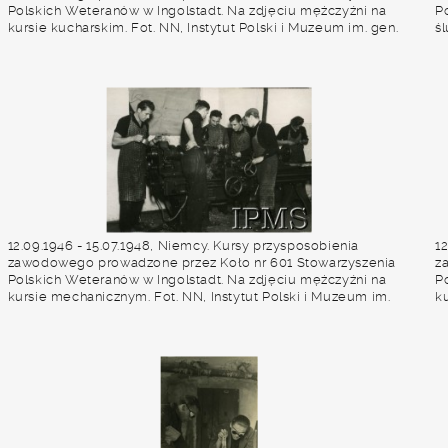
Polskich Weteranów w Ingolstadt. Na zdjęciu mężczyźni na
P
kursie kucharskim. Fot. NN, Instytut Polski i Muzeum im. gen.
śl
Sikorskiego w Londynie [album 227 - Stowarzyszenie Polskich
S
Weteranów Koło nr 601, Ingolstadt Niemcy].
W
12.09.1946 - 15.07.1948, Niemcy. Kursy przysposobienia
1
zawodowego prowadzone przez Koło nr 601 Stowarzyszenia
z
Polskich Weteranów w Ingolstadt. Na zdjęciu mężczyźni na
P
kursie mechanicznym. Fot. NN, Instytut Polski i Muzeum im.
k
gen. Sikorskiego w Londynie [album 227 - Stowarzyszenie
g
Polskich Weteranów Koło nr 601, Ingolstadt Niemcy].
P