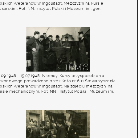
olskich Weteranów w Ingolstadt. Mężczyźni na kursie
usarskim. Fot. NN, Instytut Polski i Muzeum im. gen.
ikorskiego w Londynie [album 227 - Stowarzyszenie Polskich
eteranów Koło nr 601, Ingolstadt Niemcy].
2.09.1946 - 15.07.1948, Niemcy. Kursy przysposobienia
awodowego prowadzone przez Koło nr 601 Stowarzyszenia
olskich Weteranów w Ingolstadt. Na zdjęciu mężczyźni na
ursie mechanicznym. Fot. NN, Instytut Polski i Muzeum im.
en. Sikorskiego w Londynie [album 227 - Stowarzyszenie
olskich Weteranów Koło nr 601, Ingolstadt Niemcy].