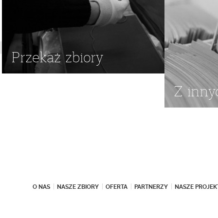
Przekaż zbiory
Z inny
O NAS
NASZE ZBIORY
OFERTA
PARTNERZY
NASZE PROJEK