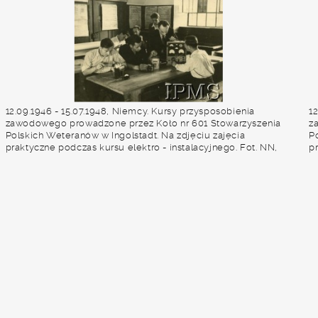
12.09.1946 - 15.07.1948, Niemcy. Kursy przysposobienia
1
zawodowego prowadzone przez Koło nr 601 Stowarzyszenia
z
Polskich Weteranów w Ingolstadt. Na zdjęciu zajęcia
P
praktyczne podczas kursu elektro - instalacyjnego. Fot. NN,
p
Instytut Polski i Muzeum im. gen. Sikorskiego w Londynie
I
[album 227 - Stowarzyszenie Polskich Weteranów Koło nr 601,
[
Ingolstadt Niemcy].
I