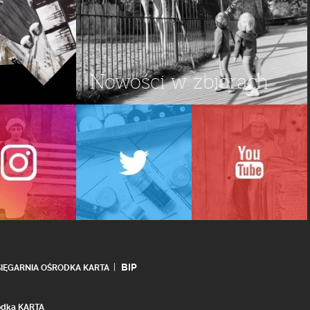
Nowości w zbiorach
BIP
SIĘGARNIA OŚRODKA KARTA
rodka KARTA