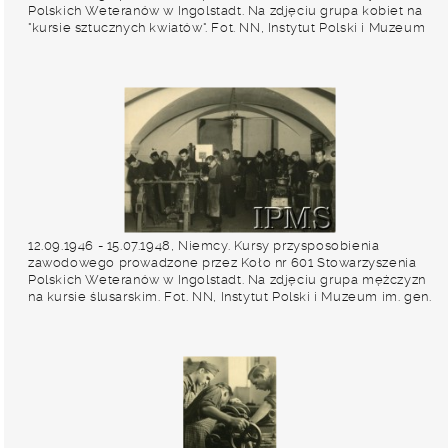
Polskich Weteranów w Ingolstadt. Na zdjęciu grupa kobiet na
"kursie sztucznych kwiatów". Fot. NN, Instytut Polski i Muzeum
im. gen. Sikorskiego w Londynie [album 227 - Stowarzyszenie
Polskich Weteranów Koło nr 601, Ingolstadt Niemcy].
12.09.1946 - 15.07.1948, Niemcy. Kursy przysposobienia
zawodowego prowadzone przez Koło nr 601 Stowarzyszenia
Polskich Weteranów w Ingolstadt. Na zdjęciu grupa mężczyzn
na kursie ślusarskim. Fot. NN, Instytut Polski i Muzeum im. gen.
Sikorskiego w Londynie [album 227 - Stowarzyszenie Polskich
Weteranów Koło nr 601, Ingolstadt Niemcy].