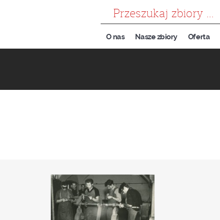
szukaj
O nas
Nasze zbiory
Oferta