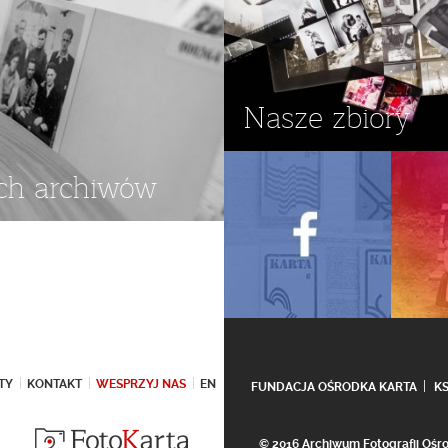
Nasze zbiory
ch archiwów
TY
KONTAKT
WESPRZYJ NAS
EN
FUNDACJA OŚRODKA KARTA
K
© 2016 Archiwum Fotografii Oś