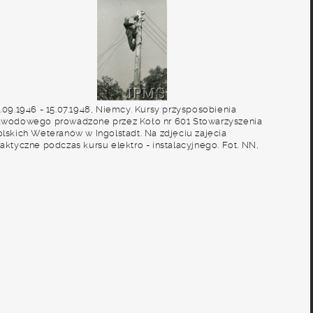
2.09.1946 - 15.07.1948, Niemcy. Kursy przysposobienia
awodowego prowadzone przez Koło nr 601 Stowarzyszenia
olskich Weteranów w Ingolstadt. Na zdjęciu zajęcia
raktyczne podczas kursu elektro - instalacyjnego. Fot. NN,
nstytut Polski i Muzeum im. gen. Sikorskiego w Londynie
album 227 - Stowarzyszenie Polskich Weteranów Koło nr 601,
ngolstadt Niemcy].