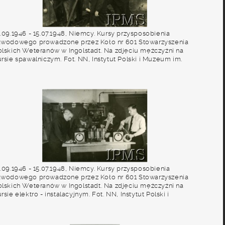
2.09.1946 - 15.07.1948, Niemcy. Kursy przysposobienia
awodowego prowadzone przez Koło nr 601 Stowarzyszenia
olskich Weteranów w Ingolstadt. Na zdjęciu mężczyźni na
rsie spawalniczym. Fot. NN, Instytut Polski i Muzeum im.
en. Sikorskiego w Londynie [album 227 - Stowarzyszenie
olskich Weteranów Koło nr 601, Ingolstadt Niemcy].
2.09.1946 - 15.07.1948, Niemcy. Kursy przysposobienia
awodowego prowadzone przez Koło nr 601 Stowarzyszenia
olskich Weteranów w Ingolstadt. Na zdjęciu mężczyźni na
rsie elektro - instalacyjnym. Fot. NN, Instytut Polski i
uzeum im. gen. Sikorskiego w Londynie [album 227 -
towarzyszenie Polskich Weteranów Koło nr 601, Ingolstadt
iemcy].