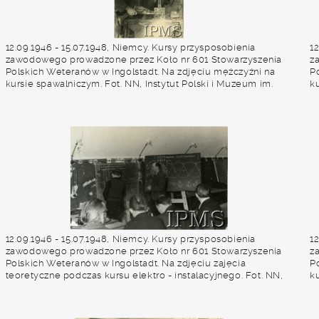
12.09.1946 - 15.07.1948, Niemcy. Kursy przysposobienia
1
zawodowego prowadzone przez Koło nr 601 Stowarzyszenia
z
Polskich Weteranów w Ingolstadt. Na zdjęciu mężczyźni na
P
kursie spawalniczym. Fot. NN, Instytut Polski i Muzeum im.
ku
gen. Sikorskiego w Londynie [album 227 - Stowarzyszenie
g
Polskich Weteranów Koło nr 601, Ingolstadt Niemcy].
P
12.09.1946 - 15.07.1948, Niemcy. Kursy przysposobienia
1
zawodowego prowadzone przez Koło nr 601 Stowarzyszenia
z
Polskich Weteranów w Ingolstadt. Na zdjęciu zajęcia
P
teoretyczne podczas kursu elektro - instalacyjnego. Fot. NN,
ku
Instytut Polski i Muzeum im. gen. Sikorskiego w Londynie
M
[album 227 - Stowarzyszenie Polskich Weteranów Koło nr 601,
S
Ingolstadt Niemcy].
N