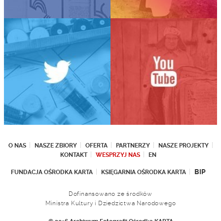
O NAS
NASZE ZBIORY
OFERTA
PARTNERZY
NASZE PROJEKTY
KONTAKT
WESPRZYJ NAS
EN
BIP
FUNDACJA OŚRODKA KARTA
KSIĘGARNIA OŚRODKA KARTA
Dofinansowano ze środków
Ministra Kultury i Dziedzictwa Narodowego