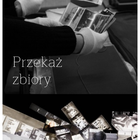
Przekaż
zbiory