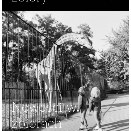
Nowości w
zbiorach