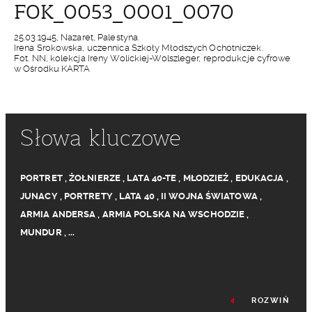
FOK_0053_0001_0070
25.03.1945, Nazaret, Palestyna.
Irena Srokowska, uczennica Szkoły Młodszych Ochotniczek.
Fot. NN, kolekcja Ireny Wolickiej-Wolszleger, reprodukcje cyfrowe
w Ośrodku KARTA
Słowa kluczowe
PORTRET
,
ŻOŁNIERZE
,
LATA 40-TE
,
MŁODZIEŻ
,
EDUKACJA
,
JUNACY
,
PORTRETY
,
LATA 40
,
II WOJNA ŚWIATOWA
,
ARMIA ANDERSA
,
ARMIA POLSKA NA WSCHODZIE
,
MUNDUR
,
...
ROZWIŃ