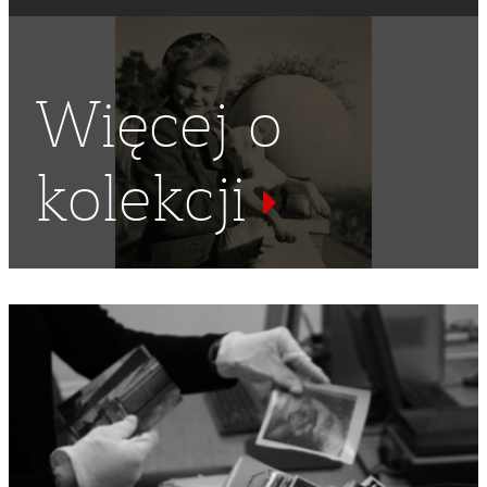
Więcej o
kolekcji
ŻOŁNIERZ
,
MUNDURY
,
POLSKIE SIŁY ZBROJNE NA
ZACHODZIE
,
LUDNOŚĆ CYWILNA
,
SZKOŁA MŁODSZYCH
OCHOTNICZEK
,
SZKOLNICTWO
,
SYBIRACY
,
JUNACZKI