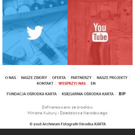
O NAS
NASZE ZBIORY
OFERTA
PARTNERZY
NASZE PROJEKTY
KONTAKT
WESPRZYJ NAS
EN
BIP
FUNDACJA OŚRODKA KARTA
KSIĘGARNIA OŚRODKA KARTA
Dofinansowano ze środków
Ministra Kultury i Dziedzictwa Narodowego
© 2016 Archiwum Fotografii Ośrodka KARTA
Fundacja Ośrodka KARTA