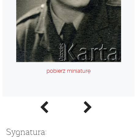
pobierz miniaturę
Poprzednie
Następne
zdjęcie
zdjęcie
Sygnatura: