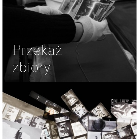
Przekaż
zbiory