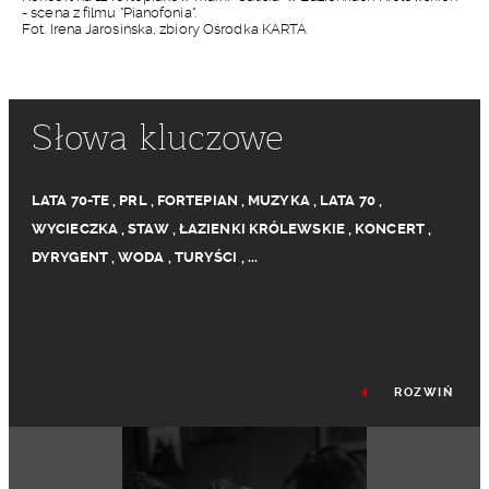
- scena z filmu "Pianofonia".
Fot. Irena Jarosińska, zbiory Ośrodka KARTA
Słowa kluczowe
LATA 70-TE
,
PRL
,
FORTEPIAN
,
MUZYKA
,
LATA 70
,
WYCIECZKA
,
STAW
,
ŁAZIENKI KRÓLEWSKIE
,
KONCERT
,
DYRYGENT
,
WODA
,
TURYŚCI
,
...
ROZWIŃ