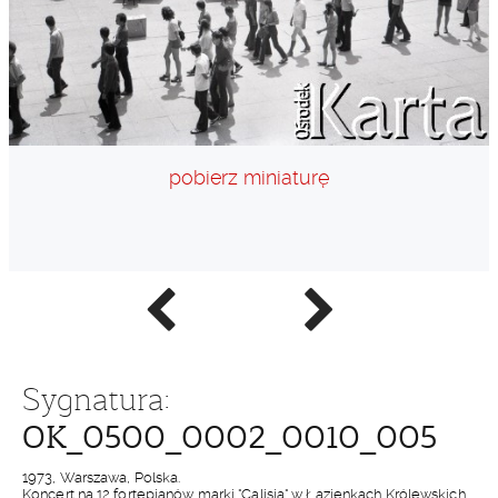
pobierz miniaturę
Poprzednie
Następne
zdjęcie
zdjęcie
Sygnatura:
OK_0500_0002_0010_005
1973, Warszawa, Polska.
Koncert na 12 fortepianów marki "Calisia" w Łazienkach Królewskich