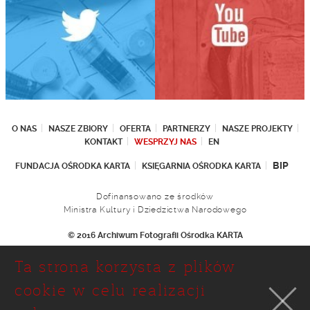
O NAS
NASZE ZBIORY
OFERTA
PARTNERZY
NASZE PROJEKTY
KONTAKT
WESPRZYJ NAS
EN
BIP
FUNDACJA OŚRODKA KARTA
KSIĘGARNIA OŚRODKA KARTA
Dofinansowano ze środków
Ministra Kultury i Dziedzictwa Narodowego
© 2016 Archiwum Fotografii Ośrodka KARTA
Fundacja Ośrodka KARTA
Ta strona korzysta z plików
Ul. Narbutta 29
02-536 Warszawa
cookie w celu realizacji
tel.: (+48 22) 646 36 90
(+48 22) 848 07 12