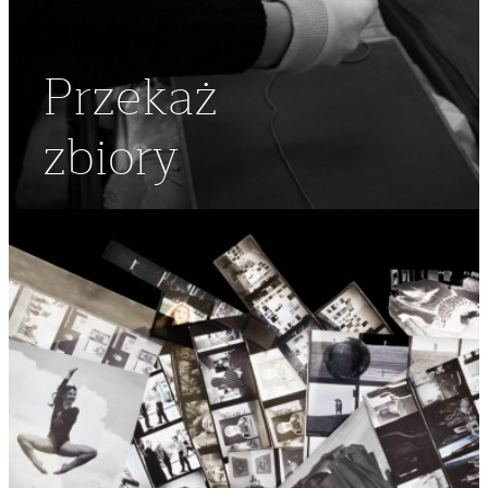
Przekaż
zbiory