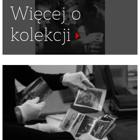
Więcej o
kolekcji
ZWIEDZANIE
,
INSTRUMENT MUZYCZNY
,
SPACEROWICZE
,
FORTEPIANY
,
CALISIA