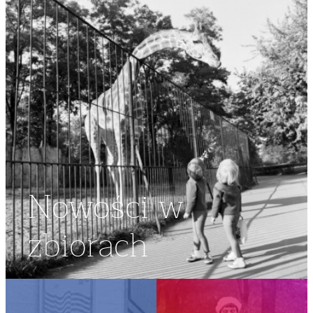
Nowości w
zbiorach