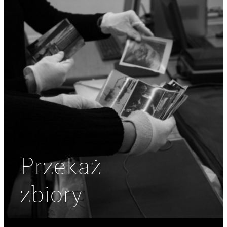
Przekaż
zbiory