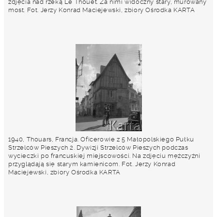
zdjęcia nad rzeką Le Thouet. Za nimi widoczny stary, murowany
most. Fot. Jerzy Konrad Maciejewski, zbiory Ośrodka KARTA
1940, Thouars, Francja. Oficerowie z 5 Małopolskiego Pułku
Strzelców Pieszych 2. Dywizji Strzelców Pieszych podczas
wycieczki po francuskiej miejscowości. Na zdjęciu mężczyźni
przyglądają się starym kamienicom. Fot. Jerzy Konrad
Maciejewski, zbiory Ośrodka KARTA