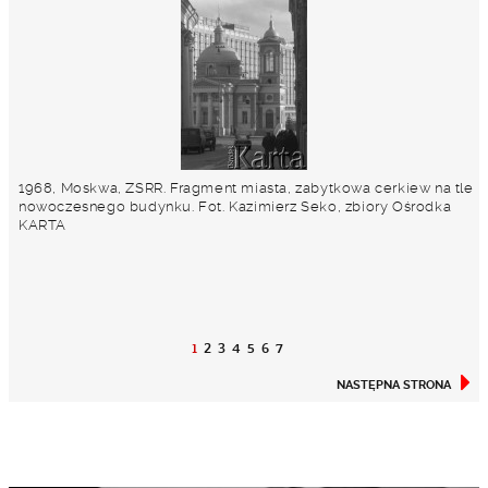
1968, Moskwa, ZSRR. Fragment miasta, zabytkowa cerkiew na tle
nowoczesnego budynku. Fot. Kazimierz Seko, zbiory Ośrodka
KARTA
1
2
3
4
5
6
7
NASTĘPNA STRONA