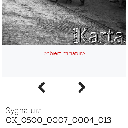
pobierz miniaturę
Poprzednie
Następne
zdjęcie
zdjęcie
Sygnatura:
OK_0500_0007_0004_013