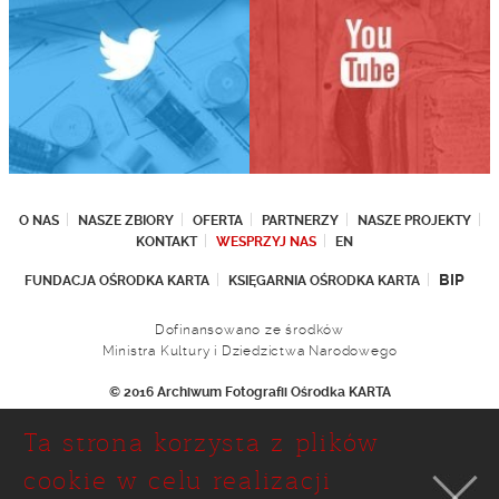
O NAS
NASZE ZBIORY
OFERTA
PARTNERZY
NASZE PROJEKTY
KONTAKT
WESPRZYJ NAS
EN
BIP
FUNDACJA OŚRODKA KARTA
KSIĘGARNIA OŚRODKA KARTA
Dofinansowano ze środków
Ministra Kultury i Dziedzictwa Narodowego
© 2016 Archiwum Fotografii Ośrodka KARTA
Fundacja Ośrodka KARTA
Ta strona korzysta z plików
Ul. Narbutta 29
02-536 Warszawa
cookie w celu realizacji
tel.: (+48 22) 646 36 90