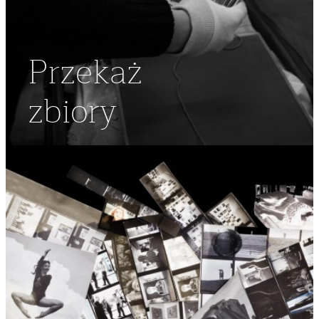
Przekaż
zbiory