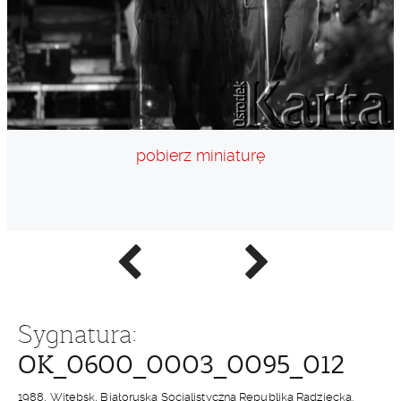
pobierz miniaturę
Poprzednie
Następne
zdjęcie
zdjęcie
Sygnatura:
OK_0600_0003_0095_012
1988, Witebsk, Białoruska Socjalistyczna Republika Radziecka.