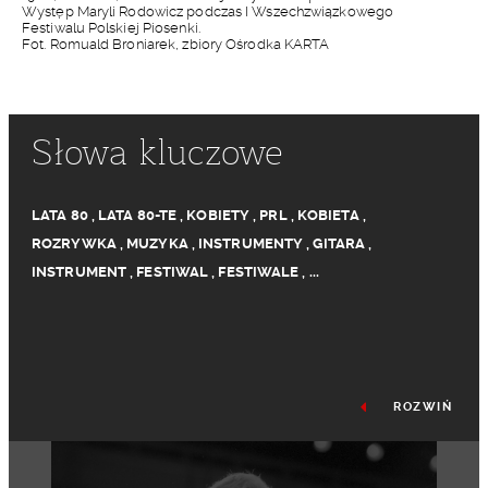
Występ Maryli Rodowicz podczas I Wszechzwiązkowego
Festiwalu Polskiej Piosenki.
Fot. Romuald Broniarek, zbiory Ośrodka KARTA
Słowa kluczowe
LATA 80
,
LATA 80-TE
,
KOBIETY
,
PRL
,
KOBIETA
,
ROZRYWKA
,
MUZYKA
,
INSTRUMENTY
,
GITARA
,
INSTRUMENT
,
FESTIWAL
,
FESTIWALE
,
...
ROZWIŃ