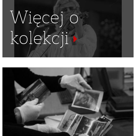
Więcej o
kolekcji
BIAŁORUŚ
,
GITARY
,
FESTIWAL PIOSENKI RADZIECKIEJ
,
KONKURS MUZYCZNY
,
FESTIWAL PIOSENKI POLSKIEJ