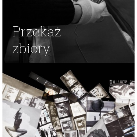
Przekaż
zbiory