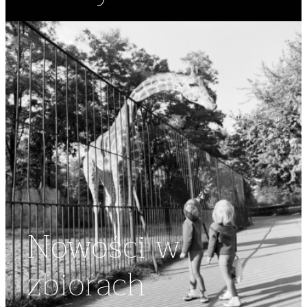
Nowości w
zbiorach