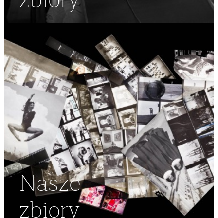
zbiory
Nasze
zbiory