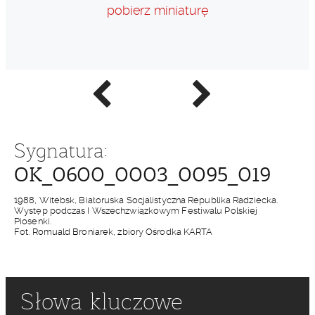
pobierz miniaturę
Poprzednie
Następne
zdjęcie
zdjęcie
Sygnatura:
OK_0600_0003_0095_019
1988, Witebsk, Białoruska Socjalistyczna Republika Radziecka.
Występ podczas I Wszechzwiązkowym Festiwalu Polskiej
Piosenki.
Fot. Romuald Broniarek, zbiory Ośrodka KARTA
Słowa kluczowe