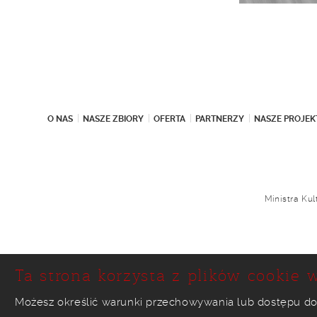
O NAS
NASZE ZBIORY
OFERTA
PARTNERZY
NASZE PROJEK
Ministra Ku
Ta strona korzysta z plików cookie w
Możesz określić warunki przechowywania lub dostępu do