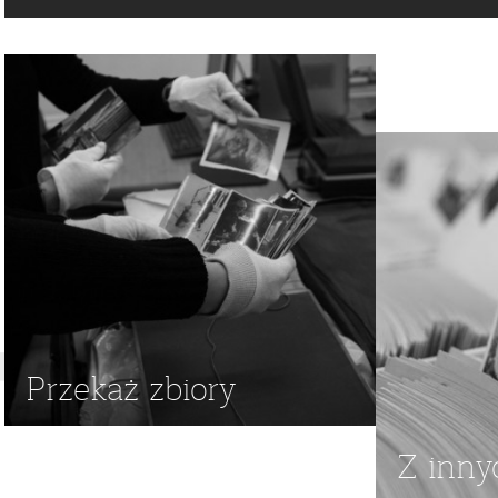
KONKURS MUZYCZNY
,
FESTIWAL PIOSENKI POLSKIEJ
Przekaż zbiory
Z inny