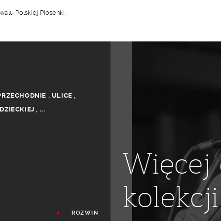
lu Polskiej Piosenki.
PRZECHODNIE
,
ULICE
,
DZIECKIEJ
,
...
Więcej 
kolekcji
ROZWIŃ