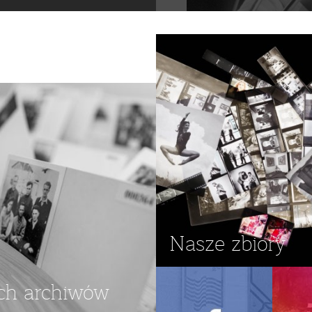
Nasze zbiory
ch archiwów