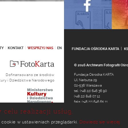
TY
KONTAKT
WESPRZYJ NAS
EN
FUNDACJA OŚRODKA KARTA
K
© 2016 Archiwum Fotografii Oś
Fundacja Ośrodka KARTA
Dofinansowano ze środków
Ul. Narbutta 29
ltury i Dziedzictwa Narodowego
02-536 Warszawa
tel.: (+48 22) 646 36 90
(+48 22) 848 07 12
faks: (+48 22) 646 65 11
e-mail:
foto@karta.org.pl
 celu realizacji usług.
 cookie w ustawieniach przeglądarki.
Dowiedz się więcej