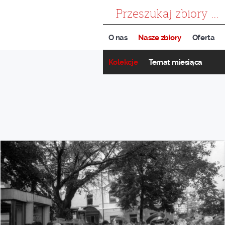
szukaj
O nas
Nasze zbiory
Oferta
Kolekcje
Temat miesiąca