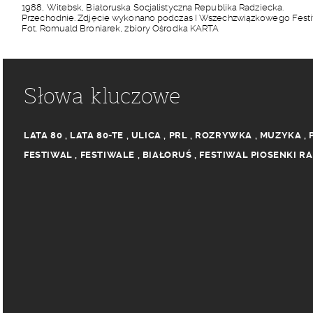
1988, Witebsk, Białoruska Socjalistyczna Republika Radziecka.
Przechodnie. Zdjęcie wykonano podczas I Wszechzwiązkowego Festiwa
Fot. Romuald Broniarek, zbiory Ośrodka KARTA
Słowa kluczowe
LATA 80
,
LATA 80-TE
,
ULICA
,
PRL
,
ROZRYWKA
,
MUZYKA
,
FESTIWAL
,
FESTIWALE
,
BIAŁORUŚ
,
FESTIWAL PIOSENKI RA