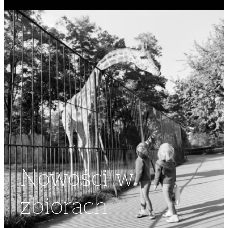
Nowości w
zbiorach