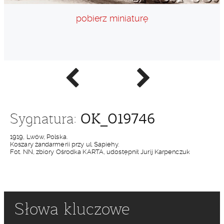
pobierz miniaturę
Poprzednie
Następne
zdjęcie
zdjęcie
OK_019746
Sygnatura:
1919, Lwów, Polska.
Koszary żandarmerii przy ul. Sapiehy.
Fot. NN, zbiory Ośrodka KARTA, udostępnił Jurij Karpenczuk
Słowa kluczowe