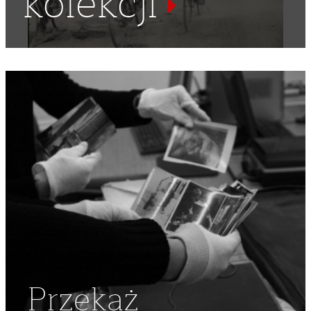
kolekcji
REKLAMA
,
POWIŚLE
,
WYŚCIG
,
KOLARZE
,
KOLARSTWO
,
KOLARZ
,
DYNASY
,
TOR
,
TOR KOLARSKI
,
REKLAMY
Przekaż