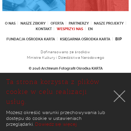
O NAS
NASZE ZBIORY
OFERTA
PARTNERZY
NASZE PROJEKTY
KONTAKT
WESPRZYJ NAS
EN
BIP
FUNDACJA OŚRODKA KARTA
KSIĘGARNIA OŚRODKA KARTA
Dofinansowano ze środków
Ministra Kultury i Dziedzictwa Narodowego
© 2016 Archiwum Fotografii Ośrodka KARTA
Fundacja Ośrodka KARTA
Ta strona korzysta z plików
Ul. Narbutta 29
02-536 Warszawa
cookie w celu realizacji
tel.: (+48 22) 646 36 90
usług.
(+48 22) 848 07 12
faks: (+48 22) 646 65 11
e-mail:
foto@karta.org.pl
Możesz określić warunki przechowywania lub
dostępu do cookie w ustawieniach
realizacja:
Ideo
przeglądarki.
Dowiedz się więcej