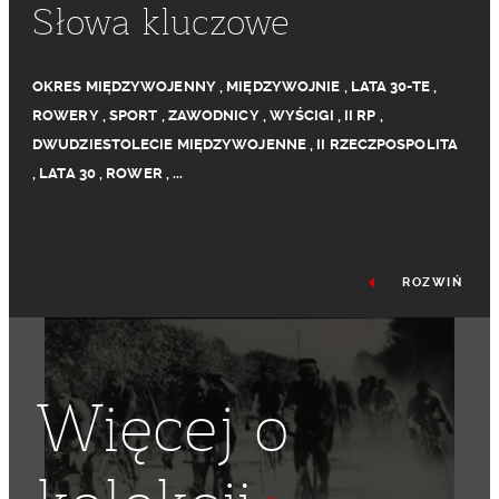
Słowa kluczowe
OKRES MIĘDZYWOJENNY
,
MIĘDZYWOJNIE
,
LATA 30-TE
,
ROWERY
,
SPORT
,
ZAWODNICY
,
WYŚCIGI
,
II RP
,
DWUDZIESTOLECIE MIĘDZYWOJENNE
,
II RZECZPOSPOLITA
,
LATA 30
,
ROWER
,
...
ROZWIŃ
Więcej o