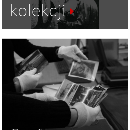
kolekcji
SZKOŁA PODCHORĄŻYCH KAWALERII
,
CENTRUM
WYSZKOLENIA KAWALERII
,
PODCHORĄŻÓWKA
,
KONKURS
HIPPICZNY
,
HIPPIKA