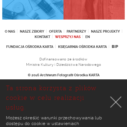
O NAS
NASZE ZBIORY
OFERTA
PARTNERZY
NASZE PROJEKTY
KONTAKT
WESPRZYJ NAS
EN
BIP
FUNDACJA OŚRODKA KARTA
KSIĘGARNIA OŚRODKA KARTA
Dofinansowano ze środków
Ministra Kultury i Dziedzictwa Narodowego
© 2016 Archiwum Fotografii Ośrodka KARTA
Fundacja Ośrodka KARTA
Ta strona korzysta z plików
Ul. Narbutta 29
02-536 Warszawa
cookie w celu realizacji
tel.: (+48 22) 646 36 90
usług.
(+48 22) 848 07 12
faks: (+48 22) 646 65 11
e-mail:
foto@karta.org.pl
Możesz określić warunki przechowywania lub
dostępu do cookie w ustawieniach
realizacja:
Ideo