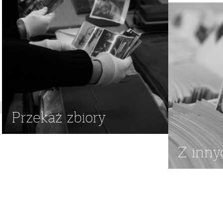
REPATRIANT
,
POLACY W ROSJI
,
DOBYTEK
,
BAGAŻE
,
,
WAG
Przekaż zbiory
Z inny