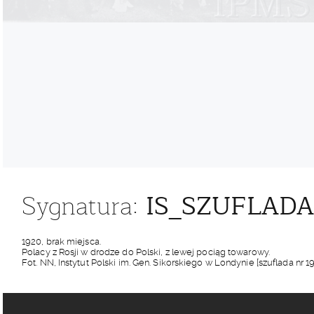
IS_SZUFLADA
Sygnatura:
1920, brak miejsca.
Polacy z Rosji w drodze do Polski, z lewej pociąg towarowy.
Fot. NN, Instytut Polski im. Gen. Sikorskiego w Londynie [szuflada nr 