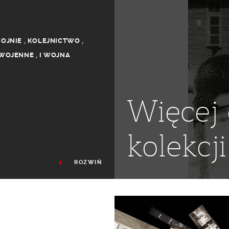
OJNIE
,
KOLEJNICTWO
,
YWOJENNE
,
I WOJNA
Więcej 
kolekcji
ROZWIŃ