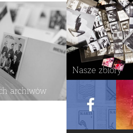
ON TOWAROWY
Nasze zbiory
ch archiwów