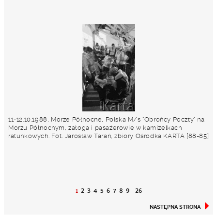
11-12.10.1988, Morze Północne, Polska M/s "Obrońcy Poczty" na
Morzu Północnym, załoga i pasażerowie w kamizelkach
ratunkowych. Fot. Jarosław Tarań, zbiory Ośrodka KARTA [88-85]
1
2
3
4
5
6
7
8
9
26
NASTĘPNA STRONA