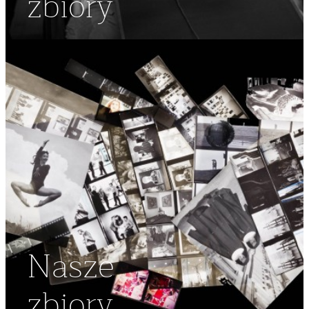
zbiory
Nasze
zbiory