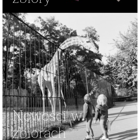
Nowości w
zbiorach