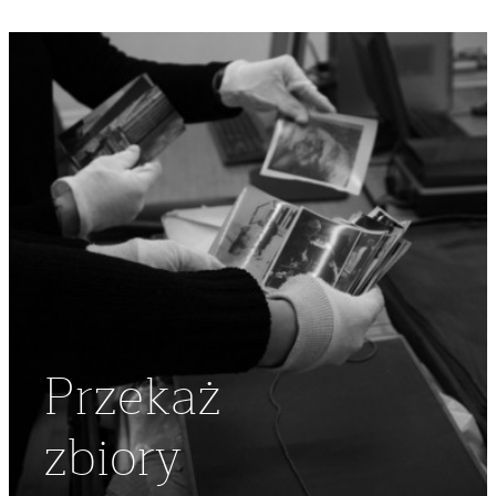
Przekaż
zbiory