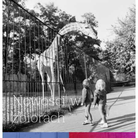
Nowości w
zbiorach