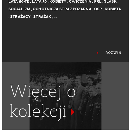
LATA 50-TE
,
LATA 50
,
KOBIETY
,
ĆWICZENIA
,
PRL
,
ŚLĄSK
,
SOCJALIZM
,
OCHOTNICZA STRAŻ POŻARNA
,
OSP
,
KOBIETA
,
STRAŻACY
,
STRAŻAK
,
...
ROZWIŃ
Więcej o
kolekcji
HEŁM STRAŻACKI
,
KASK
,
WIEŚ
,
ODZIEŻ OCHRONNA
,
WODA
,
GASZENIE POŻARU
,
SPRZĘT GAŚNICZY
,
MOTOPOMPA
,
WĄŻ STRAŻACKI
,
SIKAWKA STRAŻACKA