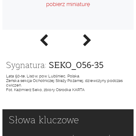
pobierz miniaturę
Poprzednie
Następne
zdjęcie
zdjęcie
SEKO_056-35
Sygnatura:
Lata 50-te, Lisów, pow. Lubliniec, Polska.
Żeńska sekcja Ochotniczej Straży Pożarnej, dziewczyny podczas
ćwiczeń.
Fot. Kazimierz Seko, zbiory Ośrodka KARTA
Słowa kluczowe