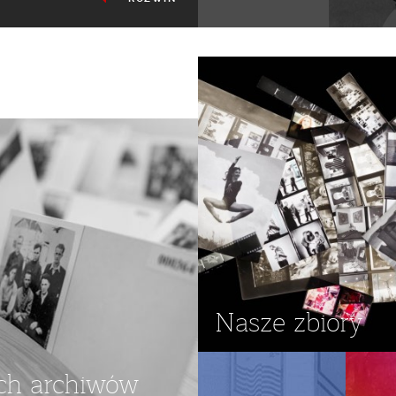
Nasze zbiory
ch archiwów