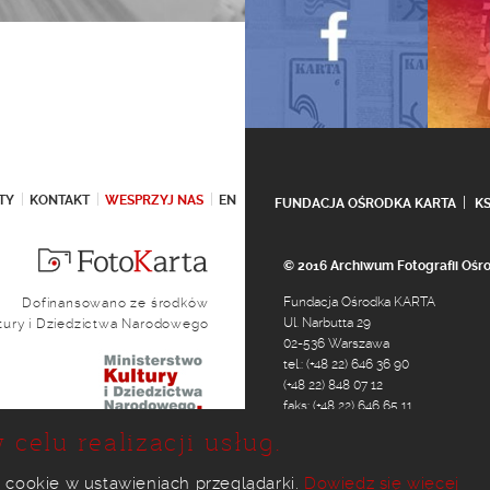
TY
KONTAKT
WESPRZYJ NAS
EN
FUNDACJA OŚRODKA KARTA
K
© 2016 Archiwum Fotografii Oś
Fundacja Ośrodka KARTA
Dofinansowano ze środków
Ul. Narbutta 29
ltury i Dziedzictwa Narodowego
02-536 Warszawa
tel.: (+48 22) 646 36 90
(+48 22) 848 07 12
faks: (+48 22) 646 65 11
e-mail:
foto@karta.org.pl
 celu realizacji usług.
 cookie w ustawieniach przeglądarki.
Dowiedz się więcej