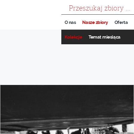
szukaj
O nas
Nasze zbiory
Oferta
Kolekcje
Temat miesiąca