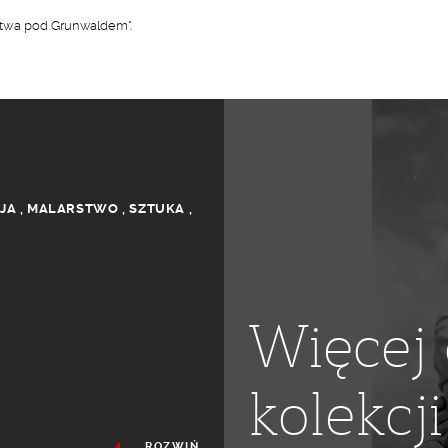
twa pod Grunwaldem".
JA
,
MALARSTWO
,
SZTUKA
,
Więcej 
kolekcji
ROZWIŃ