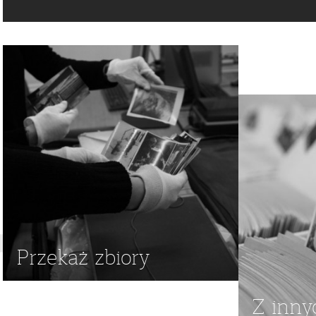
DZIEŁA SZTUKI
Przekaż zbiory
Z inny