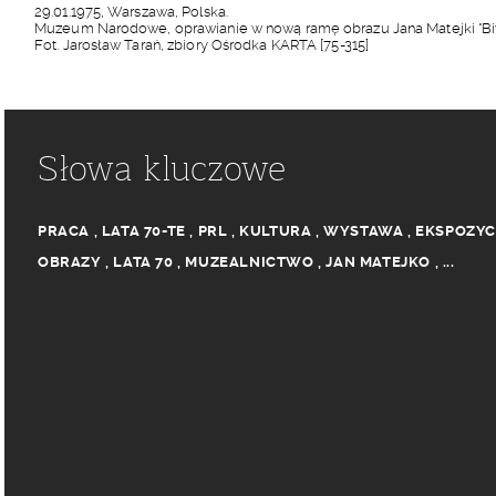
29.01.1975, Warszawa, Polska.
Muzeum Narodowe, oprawianie w nową ramę obrazu Jana Matejki "Bi
Fot. Jarosław Tarań, zbiory Ośrodka KARTA [75-315]
Słowa kluczowe
PRACA
,
LATA 70-TE
,
PRL
,
KULTURA
,
WYSTAWA
,
EKSPOZYC
OBRAZY
,
LATA 70
,
MUZEALNICTWO
,
JAN MATEJKO
,
...