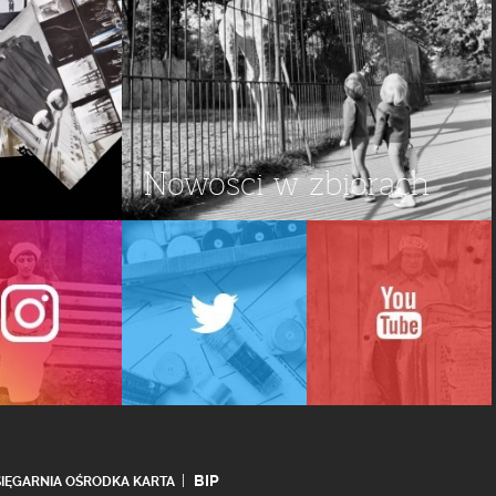
Nowości w zbiorach
BIP
SIĘGARNIA OŚRODKA KARTA