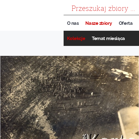
szukaj
O nas
Nasze zbiory
Oferta
Kolekcje
Temat miesiąca