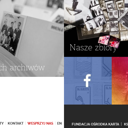
Nasze zbiory
ch archiwów
TY
KONTAKT
WESPRZYJ NAS
EN
FUNDACJA OŚRODKA KARTA
K