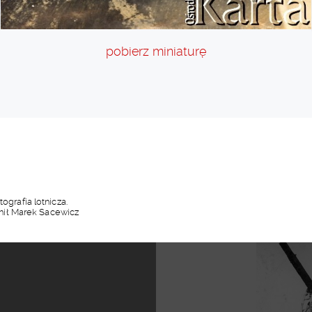
pobierz miniaturę
ografia lotnicza.
nił Marek Sacewicz