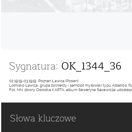
OK_1344_36
Sygnatura:
02.1919-03.1919, Poznań Ławica (Posen)
Lotnisko Ławica, grupa żołnierzy i samolot myśliwski typu Albatros, fot
Fot. NN, zbiory Ośrodka KARTA, album Seweryna Sacewicza udostęp
Słowa kluczowe