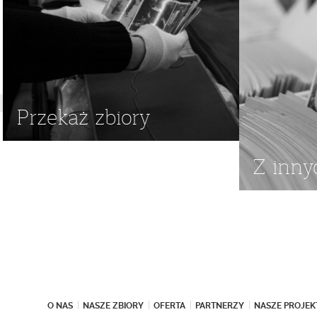
Przekaż zbiory
Z inny
O NAS
NASZE ZBIORY
OFERTA
PARTNERZY
NASZE PROJEK